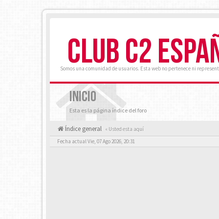
CLUB C2 ESPA
Somos una comunidad de usuarios. Esta web no pertenece ni represent
INICIO
Esta es la página índice del foro
Índice general
« Usted esta aquí
Fecha actual Vie, 07 Ago 2026, 20:31