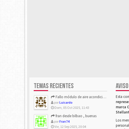
TEMAS RECIENTES
AVISO
Esta co
Fallo módulo de aire acondicionado
represe
por
Luisardo
marca C
Dom, 05 Oct 2025, 11:43
Stellan
fran desde bilbao , buenas
Los mens
por
Fran74
personal
Vie, 12 Sep 2025, 20:04