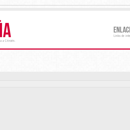
ÑA
ENLAC
Links de int
a a Citroën.