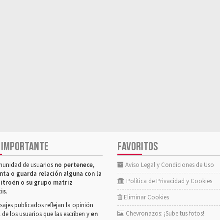
 IMPORTANTE
FAVORITOS
munidad de usuarios
no pertenece,
Aviso Legal y Condiciones de Uso
nta o guarda relación alguna con la
Política de Privacidad y Cookies
itroën o su grupo matriz
tis
.
Eliminar Cookies
ajes publicados reflejan la opinión
Chevronazos: ¡Sube tus fotos!
 de los usuarios que las escriben y
en