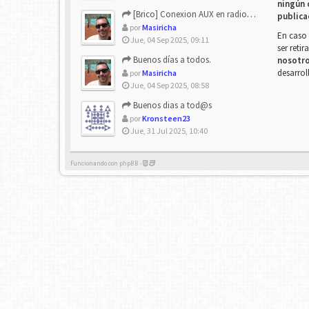
ningún 
[Brico] Conexion AUX en radio de origen
publica
por
Masiricha
En caso 
Jue, 04 Sep 2025, 09:11
ser reti
Buenos días a todos.
nosotr
desarrol
por
Masiricha
Jue, 04 Sep 2025, 08:58
Buenos dias a tod@s
por
Kronsteen23
Jue, 31 Jul 2025, 10:40
Funcionando con phpBB -