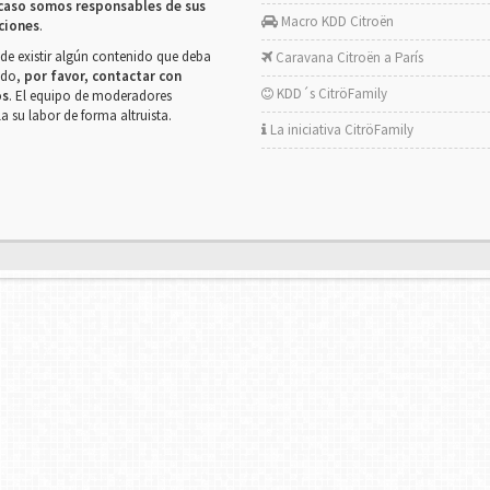
caso somos responsables de sus
Macro KDD Citroën
ciones
.
de existir algún contenido que deba
Caravana Citroën a París
rado,
por favor, contactar con
KDD´s CitröFamily
os
. El equipo de moderadores
la su labor de forma altruista.
La iniciativa CitröFamily