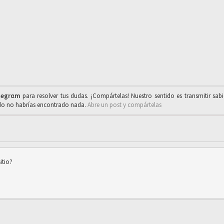
legrαm
para resolver tus dudas. ¡Compártelas! Nuestro sentido es transmitir sab
ado no habrías encontrado nada.
Abre un post y compártelas
itio?