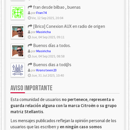
fran desde bilbao , buenas
por
Fran74
Vie, 12 Sep 2025, 20:04
[Brico] Conexion AUX en radio de origen
por
Masiricha
Jue, 04 Sep 2025, 09:11
Buenos días a todos.
por
Masiricha
Jue, 04 Sep 2025, 08:58
Buenos dias a tod@s
por
Kronsteen23
Jue, 31 Jul 2025, 10:40
AVISO IMPORTANTE
Esta comunidad de usuarios
no pertenece, representa o
guarda relación alguna con la marca Citroën o su grupo
matriz Stellantis
.
Los mensajes publicados reflejan la opinión personal de los
usuarios que las escriben y
en ningún caso somos