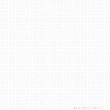
- Todos los horarios son
UTC
-