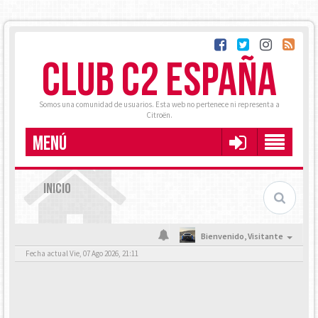
CLUB C2 ESPAÑA
Somos una comunidad de usuarios. Esta web no pertenece ni representa a
Citroën.
MENÚ
INICIO
Bienvenido,
Visitante
Fecha actual Vie, 07 Ago 2026, 21:11