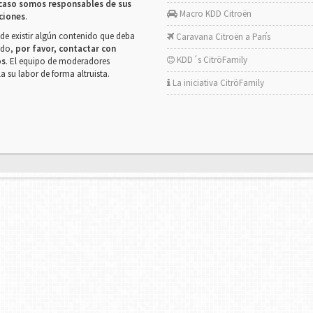
caso somos responsables de sus
Macro KDD Citroën
ciones
.
de existir algún contenido que deba
Caravana Citroën a París
rado,
por favor, contactar con
KDD´s CitröFamily
os
. El equipo de moderadores
la su labor de forma altruista.
La iniciativa CitröFamily