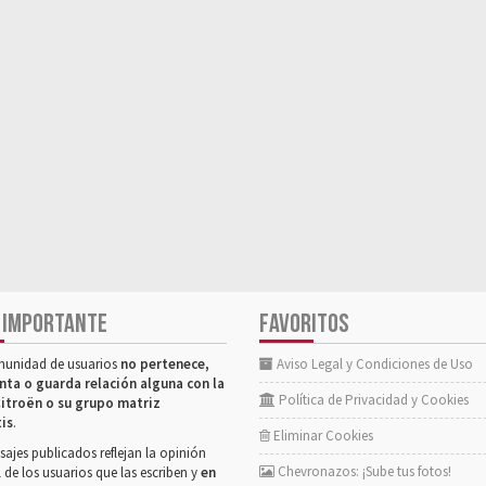
 IMPORTANTE
FAVORITOS
munidad de usuarios
no pertenece,
Aviso Legal y Condiciones de Uso
nta o guarda relación alguna con la
Política de Privacidad y Cookies
itroën o su grupo matriz
tis
.
Eliminar Cookies
ajes publicados reflejan la opinión
Chevronazos: ¡Sube tus fotos!
 de los usuarios que las escriben y
en