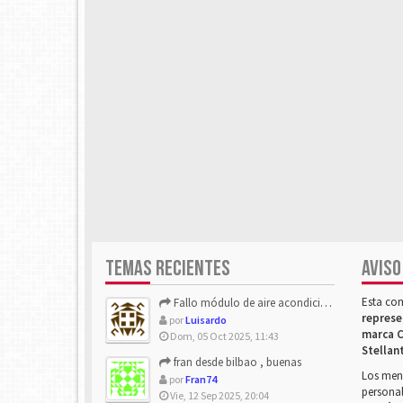
TEMAS RECIENTES
AVISO
Esta co
Fallo módulo de aire acondicionado
represe
por
Luisardo
marca C
Dom, 05 Oct 2025, 11:43
Stellan
fran desde bilbao , buenas
Los mens
por
Fran74
personal
Vie, 12 Sep 2025, 20:04