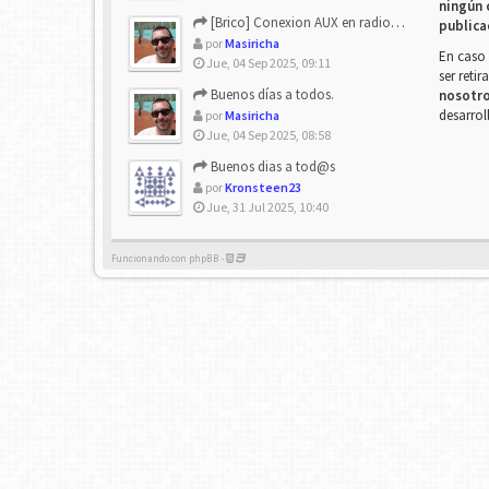
ningún 
[Brico] Conexion AUX en radio de origen
publica
por
Masiricha
En caso 
Jue, 04 Sep 2025, 09:11
ser reti
Buenos días a todos.
nosotr
desarrol
por
Masiricha
Jue, 04 Sep 2025, 08:58
Buenos dias a tod@s
por
Kronsteen23
Jue, 31 Jul 2025, 10:40
Funcionando con phpBB -