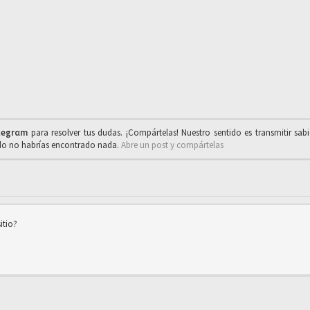
legrαm
para resolver tus dudas. ¡Compártelas! Nuestro sentido es transmitir sab
ado no habrías encontrado nada.
Abre un post y compártelas
itio?