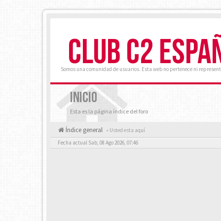
CLUB C2 ESPA
Somos una comunidad de usuarios. Esta web no pertenece ni represent
INICIO
Esta es la página índice del foro
Índice general
« Usted esta aquí
Fecha actual Sab, 08 Ago 2026, 07:46