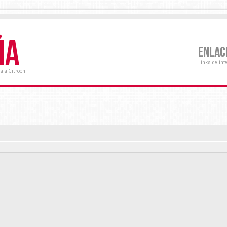
ÑA
ENLAC
Links de int
a a Citroën.