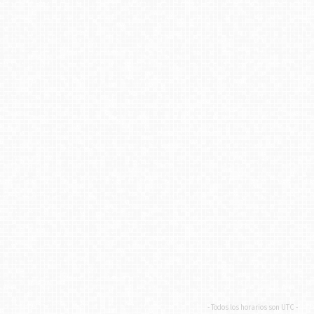
- Todos los horarios son
UTC
-