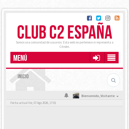
CLUB C2 ESPAÑA
Somos una comunidad de usuarios. Esta web no pertenece ni representa a
Citroën.
MENÚ
INICIO
Bienvenido,
Visitante
Fecha actual Vie, 07 Ago 2026, 17:01