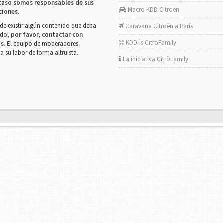
caso somos responsables de sus
Macro KDD Citroën
ciones
.
de existir algún contenido que deba
Caravana Citroën a París
rado,
por favor, contactar con
KDD´s CitröFamily
os
. El equipo de moderadores
la su labor de forma altruista.
La iniciativa CitröFamily