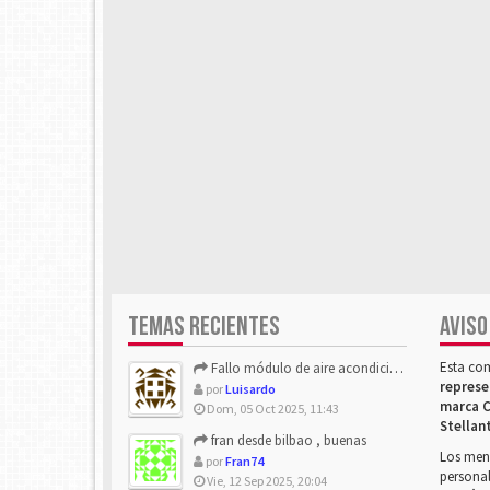
TEMAS RECIENTES
AVISO
Esta co
Fallo módulo de aire acondicionado
represe
por
Luisardo
marca C
Dom, 05 Oct 2025, 11:43
Stellan
fran desde bilbao , buenas
Los mens
por
Fran74
personal
Vie, 12 Sep 2025, 20:04