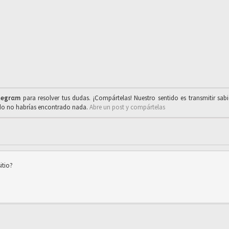
legrαm
para resolver tus dudas. ¡Compártelas! Nuestro sentido es transmitir sab
ado no habrías encontrado nada.
Abre un post y compártelas
itio?