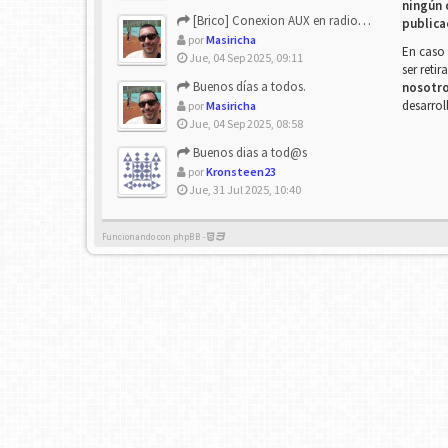
ningún 
[Brico] Conexion AUX en radio de origen
publica
por
Masiricha
En caso 
Jue, 04 Sep 2025, 09:11
ser reti
Buenos días a todos.
nosotr
desarrol
por
Masiricha
Jue, 04 Sep 2025, 08:58
Buenos dias a tod@s
por
Kronsteen23
Jue, 31 Jul 2025, 10:40
Funcionando con phpBB -