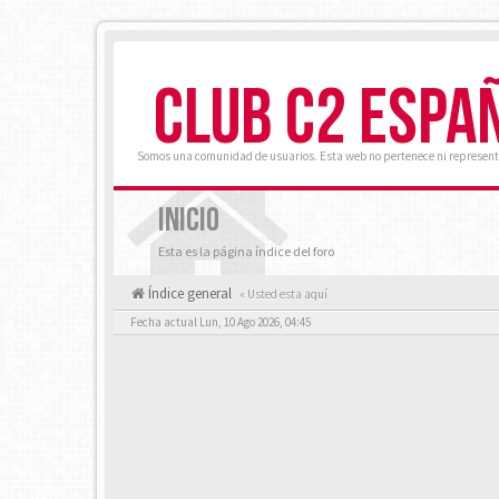
CLUB C2 ESPA
Somos una comunidad de usuarios. Esta web no pertenece ni represent
INICIO
Esta es la página índice del foro
Índice general
« Usted esta aquí
Fecha actual Lun, 10 Ago 2026, 04:45