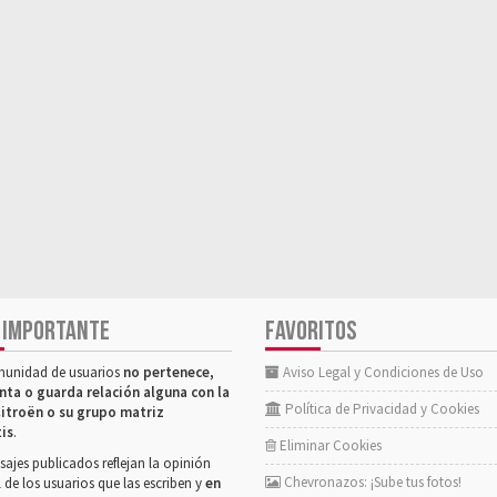
 IMPORTANTE
FAVORITOS
munidad de usuarios
no pertenece,
Aviso Legal y Condiciones de Uso
nta o guarda relación alguna con la
Política de Privacidad y Cookies
itroën o su grupo matriz
tis
.
Eliminar Cookies
ajes publicados reflejan la opinión
Chevronazos: ¡Sube tus fotos!
 de los usuarios que las escriben y
en