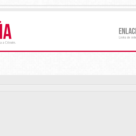
ÑA
ENLAC
Links de int
a a Citroën.