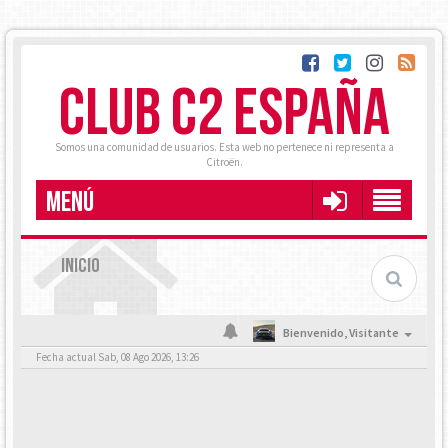
CLUB C2 ESPAÑA
Somos una comunidad de usuarios. Esta web no pertenece ni representa a
Citroën.
MENÚ
INICIO
Bienvenido,
Visitante
Fecha actual Sab, 08 Ago 2026, 13:26