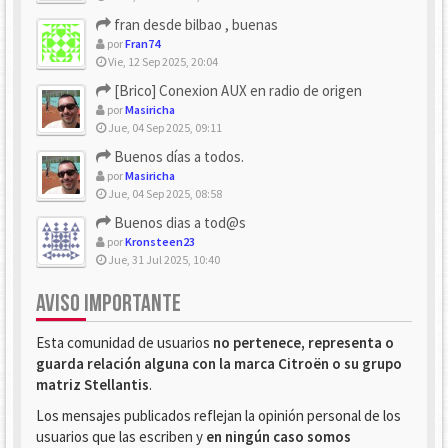
fran desde bilbao , buenas
por
Fran74
Vie, 12 Sep 2025, 20:04
[Brico] Conexion AUX en radio de origen
por
Masiricha
Jue, 04 Sep 2025, 09:11
Buenos días a todos.
por
Masiricha
Jue, 04 Sep 2025, 08:58
Buenos dias a tod@s
por
Kronsteen23
Jue, 31 Jul 2025, 10:40
AVISO IMPORTANTE
Esta comunidad de usuarios
no pertenece, representa o
guarda relación alguna con la marca Citroën o su grupo
matriz Stellantis
.
Los mensajes publicados reflejan la opinión personal de los
usuarios que las escriben y
en ningún caso somos