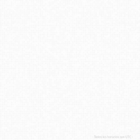
- Todos los horarios son
UTC
-