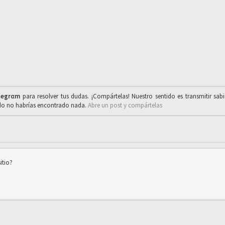
legrαm
para resolver tus dudas. ¡Compártelas! Nuestro sentido es transmitir sab
ado no habrías encontrado nada.
Abre un post y compártelas
itio?