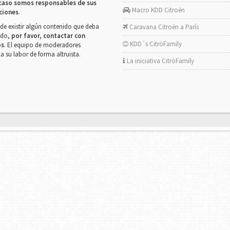
caso somos responsables de sus
Macro KDD Citroën
ciones
.
de existir algún contenido que deba
Caravana Citroën a París
rado,
por favor, contactar con
KDD´s CitröFamily
os
. El equipo de moderadores
la su labor de forma altruista.
La iniciativa CitröFamily