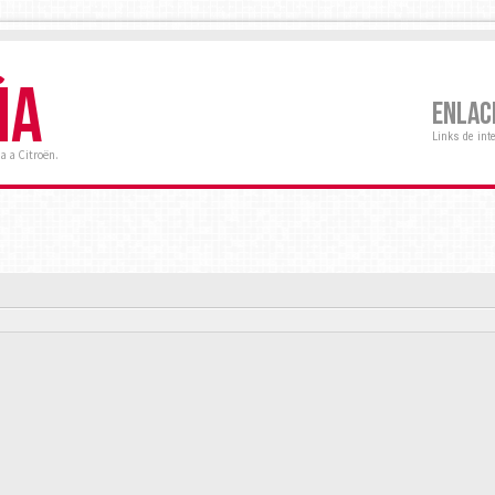
ÑA
ENLAC
Links de int
a a Citroën.