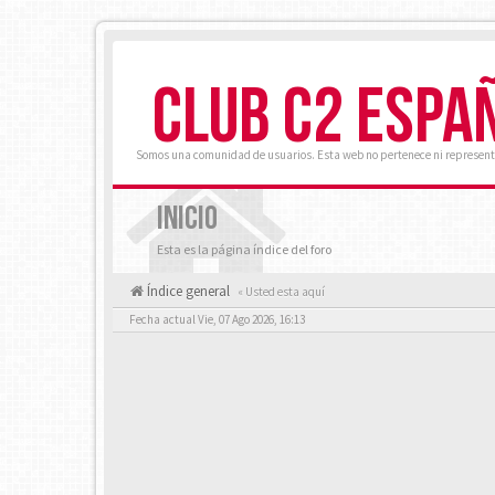
CLUB C2 ESPA
Somos una comunidad de usuarios. Esta web no pertenece ni represent
INICIO
Esta es la página índice del foro
Índice general
« Usted esta aquí
Fecha actual Vie, 07 Ago 2026, 16:13