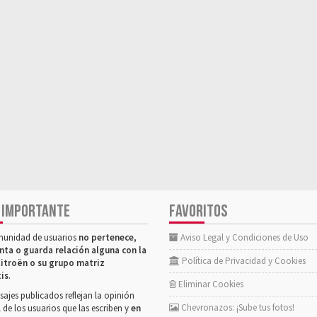
 IMPORTANTE
FAVORITOS
munidad de usuarios
no pertenece,
Aviso Legal y Condiciones de Uso
nta o guarda relación alguna con la
Política de Privacidad y Cookies
itroën o su grupo matriz
tis
.
Eliminar Cookies
ajes publicados reflejan la opinión
Chevronazos: ¡Sube tus fotos!
 de los usuarios que las escriben y
en