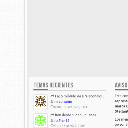
TEMAS RECIENTES
AVISO
Esta co
Fallo módulo de aire acondicionado
represe
por
Luisardo
marca C
Dom, 05 Oct 2025, 11:43
Stellan
fran desde bilbao , buenas
Los mens
por
Fran74
personal
Vie, 12 Sep 2025, 20:04