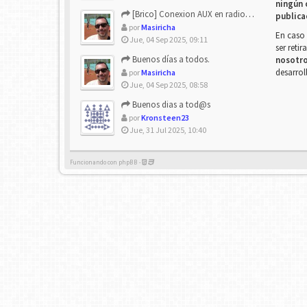
ningún 
[Brico] Conexion AUX en radio de origen
publica
por
Masiricha
En caso 
Jue, 04 Sep 2025, 09:11
ser reti
Buenos días a todos.
nosotr
desarrol
por
Masiricha
Jue, 04 Sep 2025, 08:58
Buenos dias a tod@s
por
Kronsteen23
Jue, 31 Jul 2025, 10:40
Funcionando con phpBB -