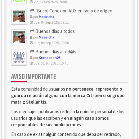
Vie, 12 Sep 2025, 20:04
[Brico] Conexion AUX en radio de origen
por
Masiricha
Jue, 04 Sep 2025, 09:11
Buenos días a todos.
por
Masiricha
Jue, 04 Sep 2025, 08:58
Buenos dias a tod@s
por
Kronsteen23
Jue, 31 Jul 2025, 10:40
AVISO IMPORTANTE
Esta comunidad de usuarios
no pertenece, representa o
guarda relación alguna con la marca Citroën o su grupo
matriz Stellantis
.
Los mensajes publicados reflejan la opinión personal de los
usuarios que las escriben y
en ningún caso somos
responsables de sus publicaciones
.
En caso de existir algún contenido que deba ser retirado,