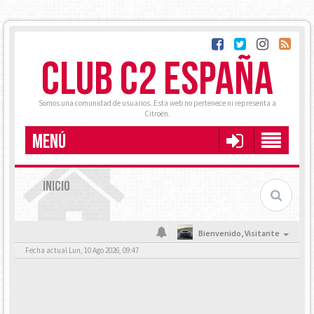
CLUB C2 ESPAÑA
Somos una comunidad de usuarios. Esta web no pertenece ni representa a
Citroën.
MENÚ
INICIO
Bienvenido,
Visitante
Fecha actual Lun, 10 Ago 2026, 09:47