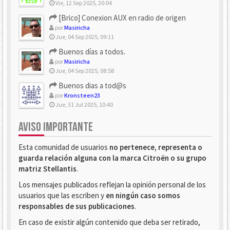
Vie, 12 Sep 2025, 20:04
[Brico] Conexion AUX en radio de origen
por
Masiricha
Jue, 04 Sep 2025, 09:11
Buenos días a todos.
por
Masiricha
Jue, 04 Sep 2025, 08:58
Buenos dias a tod@s
por
Kronsteen23
Jue, 31 Jul 2025, 10:40
AVISO IMPORTANTE
Esta comunidad de usuarios
no pertenece, representa o
guarda relación alguna con la marca Citroën o su grupo
matriz Stellantis
.
Los mensajes publicados reflejan la opinión personal de los
usuarios que las escriben y
en ningún caso somos
responsables de sus publicaciones
.
En caso de existir algún contenido que deba ser retirado,