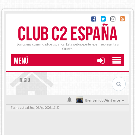
CLUB C2 ESPAÑA
Somos una comunidad de usuarios. Esta web no pertenece ni representa a
Citroën.
MENÚ
INICIO
Bienvenido,
Visitante
Fecha actual Jue, 06 Ago 2026, 13:30