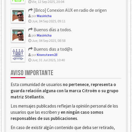
Vie, 12 Sep 2025, 20:04
[Brico] Conexion AUX en radio de origen
por
Masiricha
Jue, 04 Sep 2025, 09:11
Buenos días a todos.
por
Masiricha
Jue, 04 Sep 2025, 08:58
Buenos dias a tod@s
por
Kronsteen23
Jue, 31 Jul 2025, 10:40
AVISO IMPORTANTE
Esta comunidad de usuarios
no pertenece, representa o
guarda relación alguna con la marca Citroën o su grupo
matriz Stellantis
.
Los mensajes publicados reflejan la opinión personal de los
usuarios que las escriben y
en ningún caso somos
responsables de sus publicaciones
.
En caso de existir algún contenido que deba ser retirado,