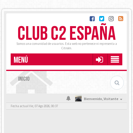
CLUB C2 ESPAÑA
Somos una comunidad de usuarios. Esta web no pertenece ni representa a
Citroën.
MENÚ
INICIO
Bienvenido,
Visitante
Fecha actual Vie, 07 Ago 2026, 00:37