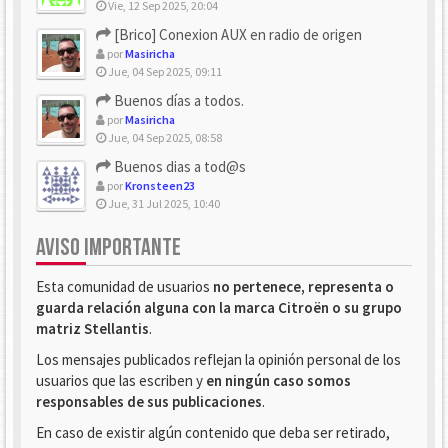
Vie, 12 Sep 2025, 20:04
[Brico] Conexion AUX en radio de origen
por
Masiricha
Jue, 04 Sep 2025, 09:11
Buenos días a todos.
por
Masiricha
Jue, 04 Sep 2025, 08:58
Buenos dias a tod@s
por
Kronsteen23
Jue, 31 Jul 2025, 10:40
AVISO IMPORTANTE
Esta comunidad de usuarios
no pertenece, representa o
guarda relación alguna con la marca Citroën o su grupo
matriz Stellantis
.
Los mensajes publicados reflejan la opinión personal de los
usuarios que las escriben y
en ningún caso somos
responsables de sus publicaciones
.
En caso de existir algún contenido que deba ser retirado,