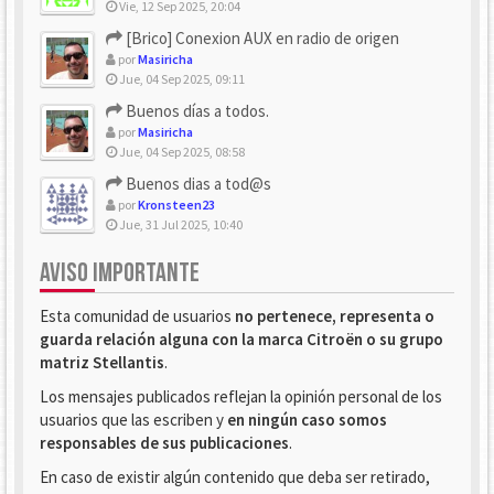
Vie, 12 Sep 2025, 20:04
[Brico] Conexion AUX en radio de origen
por
Masiricha
Jue, 04 Sep 2025, 09:11
Buenos días a todos.
por
Masiricha
Jue, 04 Sep 2025, 08:58
Buenos dias a tod@s
por
Kronsteen23
Jue, 31 Jul 2025, 10:40
AVISO IMPORTANTE
Esta comunidad de usuarios
no pertenece, representa o
guarda relación alguna con la marca Citroën o su grupo
matriz Stellantis
.
Los mensajes publicados reflejan la opinión personal de los
usuarios que las escriben y
en ningún caso somos
responsables de sus publicaciones
.
En caso de existir algún contenido que deba ser retirado,