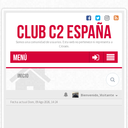
CLUB C2 ESPAÑA
Somos una comunidad de usuarios. Esta web no pertenece ni representa a
Citroën.
MENÚ
INICIO
Bienvenido,
Visitante
Fecha actual Dom, 09 Ago 2026, 14:24