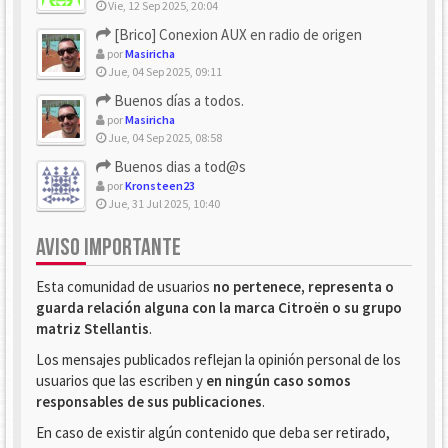
Vie, 12 Sep 2025, 20:04
[Brico] Conexion AUX en radio de origen
por
Masiricha
Jue, 04 Sep 2025, 09:11
Buenos días a todos.
por
Masiricha
Jue, 04 Sep 2025, 08:58
Buenos dias a tod@s
por
Kronsteen23
Jue, 31 Jul 2025, 10:40
AVISO IMPORTANTE
Esta comunidad de usuarios
no pertenece, representa o
guarda relación alguna con la marca Citroën o su grupo
matriz Stellantis
.
Los mensajes publicados reflejan la opinión personal de los
usuarios que las escriben y
en ningún caso somos
responsables de sus publicaciones
.
En caso de existir algún contenido que deba ser retirado,