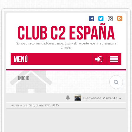
CLUB C2 ESPAÑA
Somos una comunidad de usuarios. Esta web no pertenece ni representa a
Citroën.
MENÚ
INICIO
Bienvenido,
Visitante
Fecha actual Sab, 08 Ago 2026, 20:45