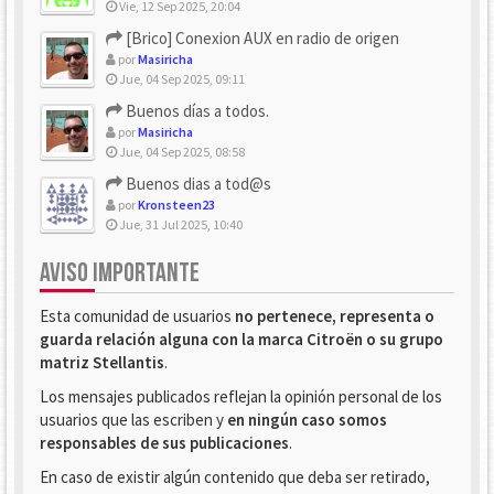
Vie, 12 Sep 2025, 20:04
[Brico] Conexion AUX en radio de origen
por
Masiricha
Jue, 04 Sep 2025, 09:11
Buenos días a todos.
por
Masiricha
Jue, 04 Sep 2025, 08:58
Buenos dias a tod@s
por
Kronsteen23
Jue, 31 Jul 2025, 10:40
AVISO IMPORTANTE
Esta comunidad de usuarios
no pertenece, representa o
guarda relación alguna con la marca Citroën o su grupo
matriz Stellantis
.
Los mensajes publicados reflejan la opinión personal de los
usuarios que las escriben y
en ningún caso somos
responsables de sus publicaciones
.
En caso de existir algún contenido que deba ser retirado,