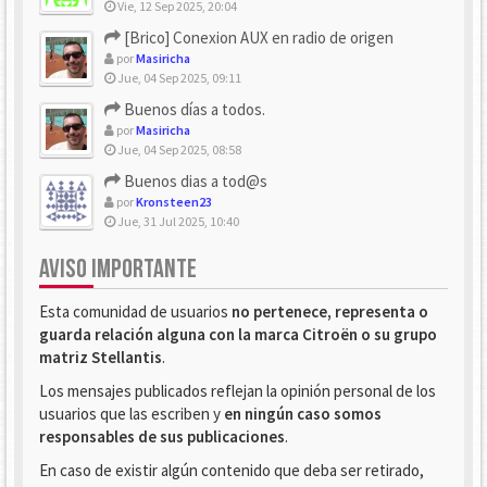
Vie, 12 Sep 2025, 20:04
[Brico] Conexion AUX en radio de origen
por
Masiricha
Jue, 04 Sep 2025, 09:11
Buenos días a todos.
por
Masiricha
Jue, 04 Sep 2025, 08:58
Buenos dias a tod@s
por
Kronsteen23
Jue, 31 Jul 2025, 10:40
AVISO IMPORTANTE
Esta comunidad de usuarios
no pertenece, representa o
guarda relación alguna con la marca Citroën o su grupo
matriz Stellantis
.
Los mensajes publicados reflejan la opinión personal de los
usuarios que las escriben y
en ningún caso somos
responsables de sus publicaciones
.
En caso de existir algún contenido que deba ser retirado,