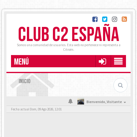
CLUB C2 ESPAÑA
Somos una comunidad de usuarios. Esta web no pertenece ni representa a
Citroën.
MENÚ
INICIO
Bienvenido,
Visitante
Fecha actual Dom, 09 Ago 2026, 12:01