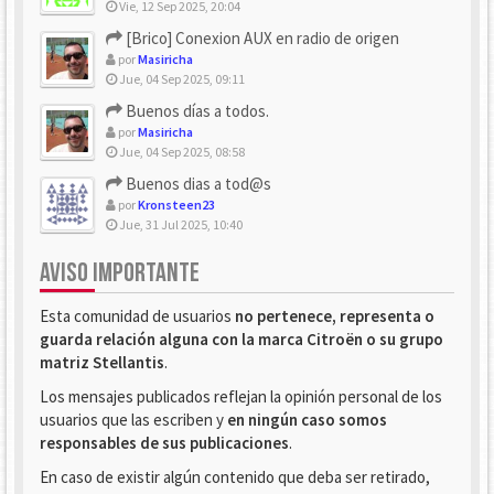
Vie, 12 Sep 2025, 20:04
[Brico] Conexion AUX en radio de origen
por
Masiricha
Jue, 04 Sep 2025, 09:11
Buenos días a todos.
por
Masiricha
Jue, 04 Sep 2025, 08:58
Buenos dias a tod@s
por
Kronsteen23
Jue, 31 Jul 2025, 10:40
AVISO IMPORTANTE
Esta comunidad de usuarios
no pertenece, representa o
guarda relación alguna con la marca Citroën o su grupo
matriz Stellantis
.
Los mensajes publicados reflejan la opinión personal de los
usuarios que las escriben y
en ningún caso somos
responsables de sus publicaciones
.
En caso de existir algún contenido que deba ser retirado,