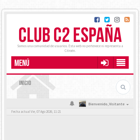
CLUB C2 ESPAÑA
Somos una comunidad de usuarios. Esta web no pertenece ni representa a
Citroën.
MENÚ
INICIO
Bienvenido,
Visitante
Fecha actual Vie, 07 Ago 2026, 11:21