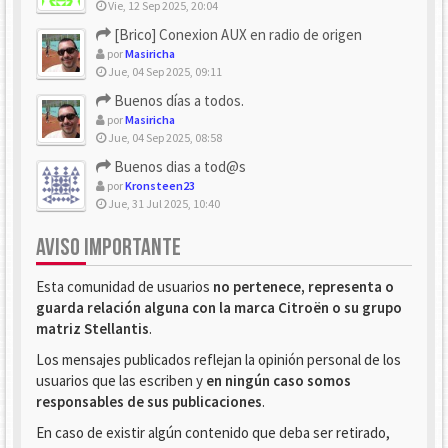
Vie, 12 Sep 2025, 20:04
[Brico] Conexion AUX en radio de origen
por
Masiricha
Jue, 04 Sep 2025, 09:11
Buenos días a todos.
por
Masiricha
Jue, 04 Sep 2025, 08:58
Buenos dias a tod@s
por
Kronsteen23
Jue, 31 Jul 2025, 10:40
AVISO IMPORTANTE
Esta comunidad de usuarios
no pertenece, representa o
guarda relación alguna con la marca Citroën o su grupo
matriz Stellantis
.
Los mensajes publicados reflejan la opinión personal de los
usuarios que las escriben y
en ningún caso somos
responsables de sus publicaciones
.
En caso de existir algún contenido que deba ser retirado,