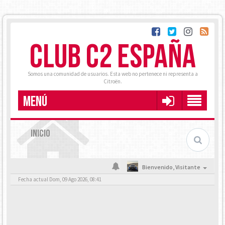
CLUB C2 ESPAÑA
Somos una comunidad de usuarios. Esta web no pertenece ni representa a
Citroën.
MENÚ
INICIO
Bienvenido,
Visitante
Fecha actual Dom, 09 Ago 2026, 08:41