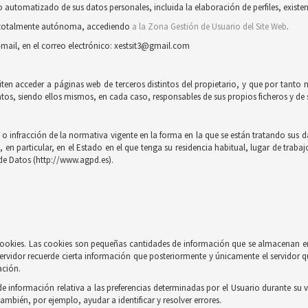
automatizado de sus datos personales, incluida la elaboración de perfiles, existent
ra totalmente autónoma, accediendo
a la Zona Gestión de Usuario del Site Web
.
-mail, en el correo electrónico: xestsit3@gmail.com
iten acceder a páginas web de terceros distintos del propietario, y que por tanto 
tos, siendo ellos mismos, en cada caso, responsables de sus propios ficheros y de s
 infracción de la normativa vigente en la forma en la que se están tratando sus dat
n particular, en el Estado en el que tenga su residencia habitual, lugar de trabaj
de Datos (http://www.agpd.es).
e cookies. Las cookies son pequeñas cantidades de información que se almacenan e
ervidor recuerde cierta información que posteriormente y únicamente el servidor q
ación.
información relativa a las preferencias determinadas por el Usuario durante su vi
también, por ejemplo, ayudar a identificar y resolver errores.