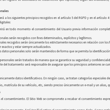
onales
á a los siguientes principios recogidos en el artículo 5 del RGPD y en el artículo 4
igitales:
equerirá en todo momento el consentimiento del Usuario previa información complet
rsonales serán recogidos con fines determinados, explícitos y legítimos.
ales recogidos serán únicamente los estrictamente necesarios en relación con los f
r exactos y estar siempre actualizados.
os datos personales solo serán mantenidos de forma que se permita la identificación
s personales serán tratados de manera que se garantice su seguridad y confidenciali
le del tratamiento será responsable de asegurar que los principios anteriores se cu
únicamente datos identificativos. En ningún caso, se tratan categorías especiales de
io, matrícula de su vehículo, etc, siendo preciso únicamente un e-mail y un alias, 
s
s el consentimiento. El Sitio Web se compromete a recabar el consentimiento expres