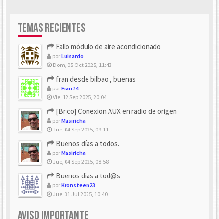
TEMAS RECIENTES
Fallo módulo de aire acondicionado
por
Luisardo
Dom, 05 Oct 2025, 11:43
fran desde bilbao , buenas
por
Fran74
Vie, 12 Sep 2025, 20:04
[Brico] Conexion AUX en radio de origen
por
Masiricha
Jue, 04 Sep 2025, 09:11
Buenos días a todos.
por
Masiricha
Jue, 04 Sep 2025, 08:58
Buenos dias a tod@s
por
Kronsteen23
Jue, 31 Jul 2025, 10:40
AVISO IMPORTANTE