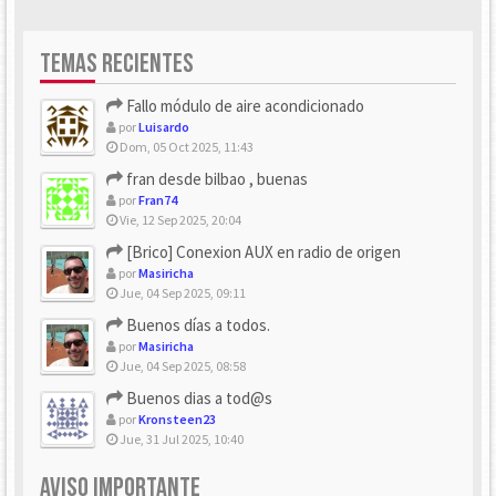
TEMAS RECIENTES
Fallo módulo de aire acondicionado
por
Luisardo
Dom, 05 Oct 2025, 11:43
fran desde bilbao , buenas
por
Fran74
Vie, 12 Sep 2025, 20:04
[Brico] Conexion AUX en radio de origen
por
Masiricha
Jue, 04 Sep 2025, 09:11
Buenos días a todos.
por
Masiricha
Jue, 04 Sep 2025, 08:58
Buenos dias a tod@s
por
Kronsteen23
Jue, 31 Jul 2025, 10:40
AVISO IMPORTANTE