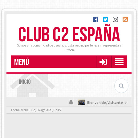
CLUB C2 ESPAÑA
Somos una comunidad de usuarios. Esta web no pertenece ni representa a
Citroën.
MENÚ
INICIO
Bienvenido,
Visitante
Fecha actual Jue, 06 Ago 2026, 02:45