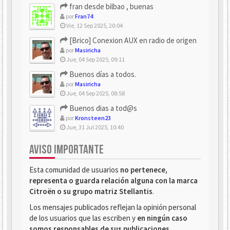
fran desde bilbao , buenas
por
Fran74
Vie, 12 Sep 2025, 20:04
[Brico] Conexion AUX en radio de origen
por
Masiricha
Jue, 04 Sep 2025, 09:11
Buenos días a todos.
por
Masiricha
Jue, 04 Sep 2025, 08:58
Buenos dias a tod@s
por
Kronsteen23
Jue, 31 Jul 2025, 10:40
AVISO IMPORTANTE
Esta comunidad de usuarios
no pertenece,
representa o guarda relación alguna con la marca
Citroën o su grupo matriz Stellantis
.
Los mensajes publicados reflejan la opinión personal
de los usuarios que las escriben y
en ningún caso
somos responsables de sus publicaciones
.