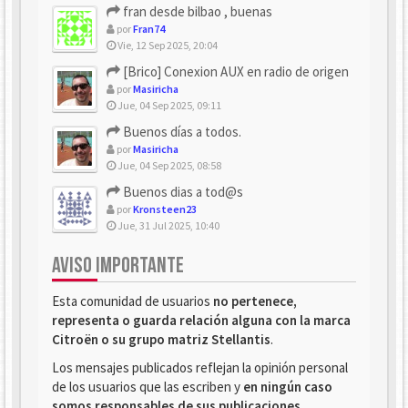
fran desde bilbao , buenas
por
Fran74
Vie, 12 Sep 2025, 20:04
[Brico] Conexion AUX en radio de origen
por
Masiricha
Jue, 04 Sep 2025, 09:11
Buenos días a todos.
por
Masiricha
Jue, 04 Sep 2025, 08:58
Buenos dias a tod@s
por
Kronsteen23
Jue, 31 Jul 2025, 10:40
AVISO IMPORTANTE
Esta comunidad de usuarios
no pertenece,
representa o guarda relación alguna con la marca
Citroën o su grupo matriz Stellantis
.
Los mensajes publicados reflejan la opinión personal
de los usuarios que las escriben y
en ningún caso
somos responsables de sus publicaciones
.