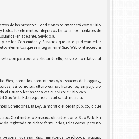
efectos de las presentes Condiciones se entenderá como Sitio
y todos los elementos integrados tanto en los interfaces de
suarios (en adelante, Servicios).
b y de los Contenidos y Servicios que en él pudieran estar
tos elementos que se integran en el Sitio Web o el acceso a
estación para poder disfrutar de ello, salvo en lo relativo al
l Sitio Web, como los comentarios y/o espacios de blogging,
ecidas, así como sus ulteriores modificaciones, sin perjuicio
 al Usuario leerlas cada vez que visite el Sitio Web.
el Sitio Web. Esta responsabilidad se extenderá a:
entes Condiciones, la Ley, la moral o el orden público, o que
iertos Contenidos o Servicios ofrecidos por el Sitio Web. En
ación registrada en dichos formularios, tales como, pero no
la persona, que sean discriminatorios, xenófobos, racistas,