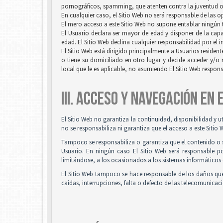
pornográficos, spamming, que atenten contra la juventud o l
En cualquier caso, el Sitio Web no será responsable de las 
El mero acceso a este Sitio Web no supone entablar ningún ti
El Usuario declara ser mayor de edad y disponer de la capac
edad. El Sitio Web declina cualquier responsabilidad por el 
El Sitio Web está dirigido principalmente a Usuarios resident
o tiene su domiciliado en otro lugar y decide acceder y/o 
local que le es aplicable, no asumiendo El Sitio Web respon
III. ACCESO Y NAVEGACIÓN EN
El Sitio Web no garantiza la continuidad, disponibilidad y u
no se responsabiliza ni garantiza que el acceso a este Sitio 
Tampoco se responsabiliza o garantiza que el contenido o so
Usuario. En ningún caso El Sitio Web será responsable po
limitándose, a los ocasionados a los sistemas informáticos 
El Sitio Web tampoco se hace responsable de los daños que
caídas, interrupciones, falta o defecto de las telecomunicac