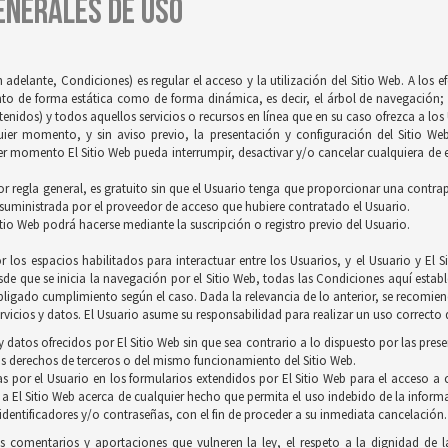
GENERALES DE USO
 adelante, Condiciones) es regular el acceso y la utilización del Sitio Web. A los 
tanto de forma estática como de forma dinámica, es decir, el árbol de navegación; 
idos) y todos aquellos servicios o recursos en línea que en su caso ofrezca a los U
quier momento, y sin aviso previo, la presentación y configuración del Sitio We
r momento El Sitio Web pueda interrumpir, desactivar y/o cancelar cualquiera de es
 por regla general, es gratuito sin que el Usuario tenga que proporcionar una contrapr
 suministrada por el proveedor de acceso que hubiere contratado el Usuario.
itio Web podrá hacerse mediante la suscripción o registro previo del Usuario.
 los espacios habilitados para interactuar entre los Usuarios, y el Usuario y E
de que se inicia la navegación por el Sitio Web, todas las Condiciones aquí establ
ligado cumplimiento según el caso. Dada la relevancia de lo anterior, se recomienda
vicios y datos. El Usuario asume su responsabilidad para realizar un uso correcto d
 datos ofrecidos por El Sitio Web sin que sea contrario a lo dispuesto por las pres
s derechos de terceros o del mismo funcionamiento del Sitio Web.
s por el Usuario en los formularios extendidos por El Sitio Web para el acceso a c
 a El Sitio Web acerca de cualquier hecho que permita el uso indebido de la inform
 identificadores y/o contraseñas, con el fin de proceder a su inmediata cancelación.
os comentarios y aportaciones que vulneren la ley, el respeto a la dignidad de 