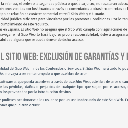
a infancia, el orden o la seguridad pública o que, a su juicio, no resultaran adec
opiniones vertidas por los Usuarios a través de comentarios u otras herramientas de
po de relación de carácter comercial entre El Sitio Web y el Usuario.
idad jurídica suficiente para vincularse por las presentes Condiciones. Por lo tan
incumplimiento de este requisito.
es en España. El Sitio Web no asegura que el Sitio Web cumpla con legislaciones de o
navegar en el Sitio Web lo hará bajo su propia responsabilidad, deberá asegurar
sabilidad alguna que se pueda derivar de dicho acceso.
 EL SITIO WEB: EXCLUSIÓN DE GARANTÍAS Y
tilidad del Sitio Web, ni de los Contenidos o Servicios. El Sitio Web hará todo lo p
Web no vaya a ser ininterrumpido o que esté libre de error.
ftware al que pueda accederse a través de este Sitio Web, esté libre de error o ca
r las pérdidas, daños o perjuicios de cualquier tipo que surjan por el acceso,
o los provocados por la introducción de virus.
 pudiesen ocasionarse a los usuarios por un uso inadecuado de este Sitio Web. E
iones que pudieran ocurrir.