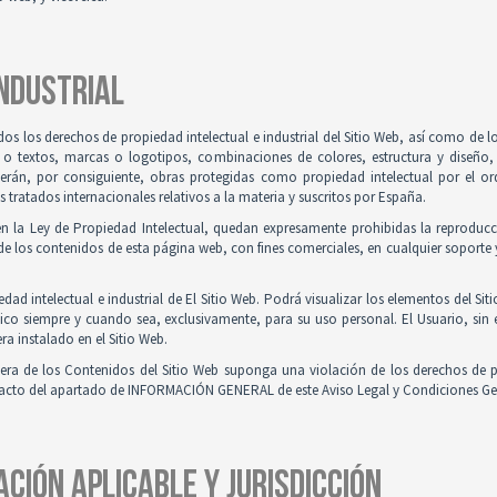
INDUSTRIAL
odos los derechos de propiedad intelectual e industrial del Sitio Web, así como de
 o textos, marcas o logotipos, combinaciones de colores, estructura y diseño
Serán, por consiguiente, obras protegidas como propiedad intelectual por el ord
ratados internacionales relativos a la materia y suscritos por España.
en la Ley de Propiedad Intelectual, quedan expresamente prohibidas la reproducci
e los contenidos de esta página web, con fines comerciales, en cualquier soporte y
ad intelectual e industrial de El Sitio Web. Podrá visualizar los elementos del Sit
ico siempre y cuando sea, exclusivamente, para su uso personal. El Usuario, sin
ra instalado en el Sitio Web.
iera de los Contenidos del Sitio Web suponga una violación de los derechos de p
ntacto del apartado de INFORMACIÓN GENERAL de este Aviso Legal y Condiciones Ge
ACIÓN APLICABLE Y JURISDICCIÓN