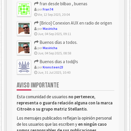
fran desde bilbao , buenas
por
Fran74
Vie, 12 Sep 2025, 20:04
[Brico] Conexion AUX en radio de origen
por
Masiricha
Jue, 04 Sep 2025, 09:11
Buenos días a todos.
por
Masiricha
Jue, 04 Sep 2025, 08:58
Buenos dias a tod@s
por
Kronsteen23
Jue, 31 Jul 2025, 10:40
AVISO IMPORTANTE
Esta comunidad de usuarios
no pertenece,
representa o guarda relación alguna con la marca
Citroën o su grupo matriz Stellantis
.
Los mensajes publicados reflejan la opinión personal
de los usuarios que las escriben y
en ningún caso
somos responsables de sus publicaciones
.