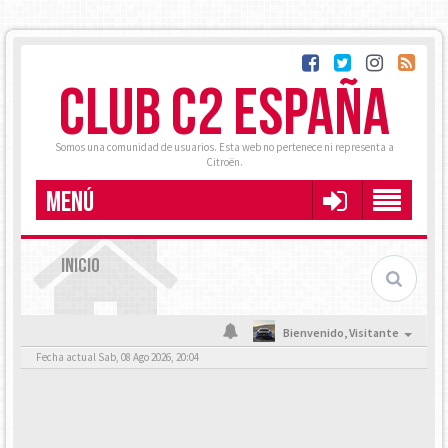
CLUB C2 ESPAÑA
Somos una comunidad de usuarios. Esta web no pertenece ni representa a
Citroën.
MENÚ
INICIO
Bienvenido,
Visitante
Fecha actual Sab, 08 Ago 2026, 20:04