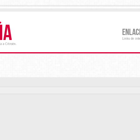
ÑA
ENLAC
Links de int
a a Citroën.