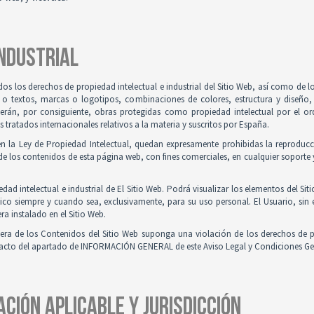
INDUSTRIAL
odos los derechos de propiedad intelectual e industrial del Sitio Web, así como de
 o textos, marcas o logotipos, combinaciones de colores, estructura y diseño
Serán, por consiguiente, obras protegidas como propiedad intelectual por el ord
ratados internacionales relativos a la materia y suscritos por España.
en la Ley de Propiedad Intelectual, quedan expresamente prohibidas la reproducci
e los contenidos de esta página web, con fines comerciales, en cualquier soporte y
ad intelectual e industrial de El Sitio Web. Podrá visualizar los elementos del Sit
ico siempre y cuando sea, exclusivamente, para su uso personal. El Usuario, sin
ra instalado en el Sitio Web.
iera de los Contenidos del Sitio Web suponga una violación de los derechos de p
ntacto del apartado de INFORMACIÓN GENERAL de este Aviso Legal y Condiciones Ge
ACIÓN APLICABLE Y JURISDICCIÓN