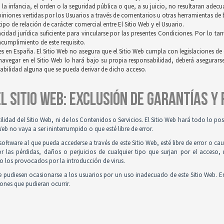
a infancia, el orden o la seguridad pública o que, a su juicio, no resultaran adec
opiniones vertidas por los Usuarios a través de comentarios u otras herramientas de
po de relación de carácter comercial entre El Sitio Web y el Usuario.
idad jurídica suficiente para vincularse por las presentes Condiciones. Por lo tan
incumplimiento de este requisito.
es en España. El Sitio Web no asegura que el Sitio Web cumpla con legislaciones de o
navegar en el Sitio Web lo hará bajo su propia responsabilidad, deberá asegurar
sabilidad alguna que se pueda derivar de dicho acceso.
 EL SITIO WEB: EXCLUSIÓN DE GARANTÍAS Y
tilidad del Sitio Web, ni de los Contenidos o Servicios. El Sitio Web hará todo lo p
Web no vaya a ser ininterrumpido o que esté libre de error.
ftware al que pueda accederse a través de este Sitio Web, esté libre de error o ca
r las pérdidas, daños o perjuicios de cualquier tipo que surjan por el acceso,
o los provocados por la introducción de virus.
 pudiesen ocasionarse a los usuarios por un uso inadecuado de este Sitio Web. E
iones que pudieran ocurrir.