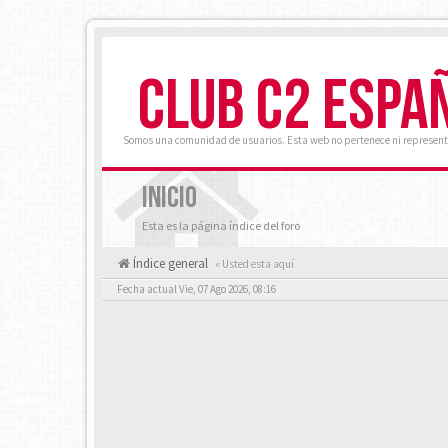
CLUB C2 ESPA
Somos una comunidad de usuarios. Esta web no pertenece ni represent
INICIO
Esta es la página índice del foro
Índice general
« Usted esta aquí
Fecha actual Vie, 07 Ago 2026, 08:16