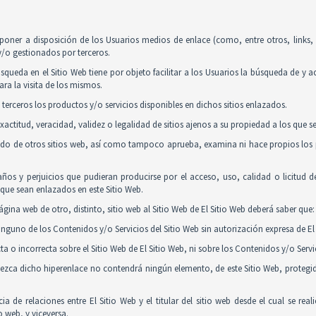
poner a disposición de los Usuarios medios de enlace (como, entre otros, links
y/o gestionados por terceros.
squeda en el Sitio Web tiene por objeto facilitar a los Usuarios la búsqueda de y 
ra la visita de los mismos.
 terceros los productos y/o servicios disponibles en dichos sitios enlazados.
actitud, veracidad, validez o legalidad de sitios ajenos a su propiedad a los que 
nido de otros sitios web, así como tampoco aprueba, examina ni hace propios los p
ños y perjuicios que pudieran producirse por el acceso, uso, calidad o licitud 
y que sean enlazados en este Sitio Web.
gina web de otro, distinto, sitio web al Sitio Web de El Sitio Web deberá saber que:
guno de los Contenidos y/o Servicios del Sitio Web sin autorización expresa de El 
 o incorrecta sobre el Sitio Web de El Sitio Web, ni sobre los Contenidos y/o Serv
tablezca dicho hiperenlace no contendrá ningún elemento, de este Sitio Web, proteg
ia de relaciones entre El Sitio Web y el titular del sitio web desde el cual se re
o web, y viceversa.