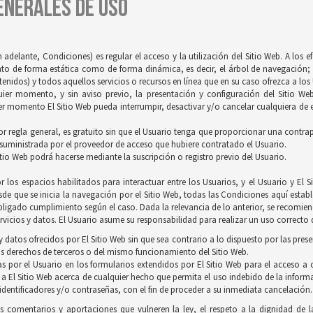
GENERALES DE USO
 adelante, Condiciones) es regular el acceso y la utilización del Sitio Web. A los 
tanto de forma estática como de forma dinámica, es decir, el árbol de navegación; 
idos) y todos aquellos servicios o recursos en línea que en su caso ofrezca a los U
quier momento, y sin aviso previo, la presentación y configuración del Sitio We
r momento El Sitio Web pueda interrumpir, desactivar y/o cancelar cualquiera de es
 por regla general, es gratuito sin que el Usuario tenga que proporcionar una contrapr
 suministrada por el proveedor de acceso que hubiere contratado el Usuario.
itio Web podrá hacerse mediante la suscripción o registro previo del Usuario.
 los espacios habilitados para interactuar entre los Usuarios, y el Usuario y E
de que se inicia la navegación por el Sitio Web, todas las Condiciones aquí establ
ligado cumplimiento según el caso. Dada la relevancia de lo anterior, se recomienda
vicios y datos. El Usuario asume su responsabilidad para realizar un uso correcto d
 datos ofrecidos por El Sitio Web sin que sea contrario a lo dispuesto por las pres
s derechos de terceros o del mismo funcionamiento del Sitio Web.
s por el Usuario en los formularios extendidos por El Sitio Web para el acceso a c
 a El Sitio Web acerca de cualquier hecho que permita el uso indebido de la inform
 identificadores y/o contraseñas, con el fin de proceder a su inmediata cancelación.
os comentarios y aportaciones que vulneren la ley, el respeto a la dignidad de 