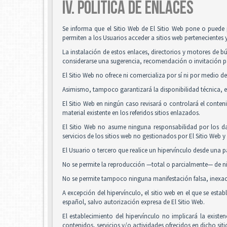
IV. POLÍTICA DE ENLACES
Se informa que el Sitio Web de El Sitio Web pone o puede 
permiten a los Usuarios acceder a sitios web pertenecientes 
La instalación de estos enlaces, directorios y motores de bú
considerarse una sugerencia, recomendación o invitación pa
El Sitio Web no ofrece ni comercializa por sí ni por medio de
Asimismo, tampoco garantizará la disponibilidad técnica, ex
El Sitio Web en ningún caso revisará o controlará el conte
material existente en los referidos sitios enlazados.
El Sitio Web no asume ninguna responsabilidad por los da
servicios de los sitios web no gestionados por El Sitio Web 
El Usuario o tercero que realice un hipervínculo desde una pá
No se permite la reproducción —total o parcialmente— de nin
No se permite tampoco ninguna manifestación falsa, inexacta
A excepción del hipervínculo, el sitio web en el que se es
español, salvo autorización expresa de El Sitio Web.
El establecimiento del hipervínculo no implicará la existenc
contenidos, servicios y/o actividades ofrecidos en dicho siti