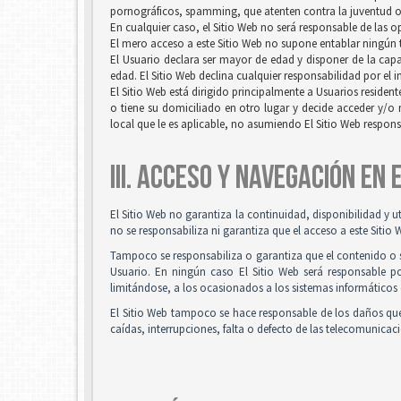
pornográficos, spamming, que atenten contra la juventud o l
En cualquier caso, el Sitio Web no será responsable de las 
El mero acceso a este Sitio Web no supone entablar ningún ti
El Usuario declara ser mayor de edad y disponer de la capac
edad. El Sitio Web declina cualquier responsabilidad por el 
El Sitio Web está dirigido principalmente a Usuarios resident
o tiene su domiciliado en otro lugar y decide acceder y/o 
local que le es aplicable, no asumiendo El Sitio Web respon
III. ACCESO Y NAVEGACIÓN EN
El Sitio Web no garantiza la continuidad, disponibilidad y u
no se responsabiliza ni garantiza que el acceso a este Sitio 
Tampoco se responsabiliza o garantiza que el contenido o so
Usuario. En ningún caso El Sitio Web será responsable po
limitándose, a los ocasionados a los sistemas informáticos 
El Sitio Web tampoco se hace responsable de los daños que
caídas, interrupciones, falta o defecto de las telecomunicac