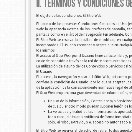
II. TÉRMINOS Y CONDICIONES 
El objeto de las condiciones: El Sitio Web
El objeto de las presentes Condiciones Generales de Uso (en
Web: la apariencia externa de los interfaces de pantalla, 
pantalla como en el árbol de navegación (en adelante, Conten
El Sitio Web se reserva la facultad de modificar, en cual
incorporados. El Usuario reconoce y acepta que en cualquie
los mismos.
El acceso al Sitio Web por el Usuario tiene carácter libre y,
coste de conexión a través de la red de telecomunicaciones
La utilización de alguno de los Contenidos o Servicios del S
El Usuario
El acceso, la navegación y uso del Sitio Web, así como por
confiere la condición de Usuario, por lo que se aceptan, des
de la aplicación de la correspondiente normativa legal de ob
El Sitio Web proporciona gran diversidad de información, ser
Un uso de la información, Contenidos y/o Servicios y
de cualquier otro modo puedan suponer lesión de lo
La veracidad y licitud de las informaciones aportada
todo caso, el Usuario notificará de forma inmediata
sólo, el robo, extravío, o el acceso no autorizado a
El Sitio Web se reserva el derecho de retirar todos aquell