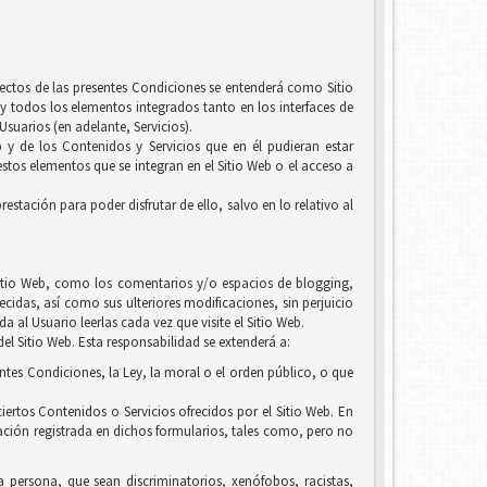
efectos de las presentes Condiciones se entenderá como Sitio
y todos los elementos integrados tanto en los interfaces de
suarios (en adelante, Servicios).
b y de los Contenidos y Servicios que en él pudieran estar
tos elementos que se integran en el Sitio Web o el acceso a
estación para poder disfrutar de ello, salvo en lo relativo al
l Sitio Web, como los comentarios y/o espacios de blogging,
ecidas, así como sus ulteriores modificaciones, sin perjuicio
 al Usuario leerlas cada vez que visite el Sitio Web.
el Sitio Web. Esta responsabilidad se extenderá a:
entes Condiciones, la Ley, la moral o el orden público, o que
iertos Contenidos o Servicios ofrecidos por el Sitio Web. En
ación registrada en dichos formularios, tales como, pero no
la persona, que sean discriminatorios, xenófobos, racistas,