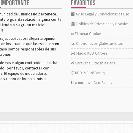
 IMPORTANTE
FAVORITOS
munidad de usuarios
no pertenece,
Aviso Legal y Condiciones de Uso
nta o guarda relación alguna con la
Política de Privacidad y Cookies
itroën o su grupo matriz
tis
.
Eliminar Cookies
ajes publicados reflejan la opinión
Chevronazos: ¡Sube tus fotos!
 de los usuarios que las escriben y
en
caso somos responsables de sus
Macro KDD Citroën
ciones
.
de existir algún contenido que deba
Caravana Citroën a París
rado,
por favor, contactar con
KDD´s CitröFamily
os
. El equipo de moderadores
la su labor de forma altruista.
La iniciativa CitröFamily