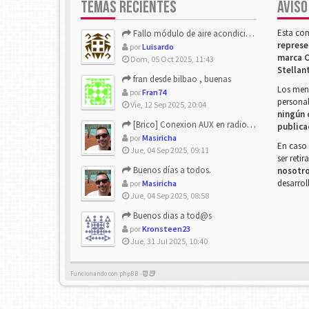
TEMAS RECIENTES
AVISO
Esta co
Fallo módulo de aire acondicionado
represe
por
Luisardo
marca C
Dom, 05 Oct 2025, 11:43
Stellan
fran desde bilbao , buenas
Los mens
por
Fran74
personal
Vie, 12 Sep 2025, 20:04
ningún 
[Brico] Conexion AUX en radio de origen
publica
por
Masiricha
En caso 
Jue, 04 Sep 2025, 09:11
ser reti
Buenos días a todos.
nosotr
desarrol
por
Masiricha
Jue, 04 Sep 2025, 08:58
Buenos dias a tod@s
por
Kronsteen23
Jue, 31 Jul 2025, 10:40
Funcionando con phpBB -