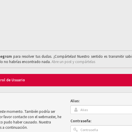
legrαm
para resolver tus dudas. ¡Compártelas! Nuestro sentido es transmitir sab
ado no habrías encontrado nada.
Abre un post y compártelas
trol de Usuario
Alias:
n este momento. También podría ser
por favor contacte con el webmaster, he
Contraseña:
sto pudo haber causado. Nuestra
es a continuación.