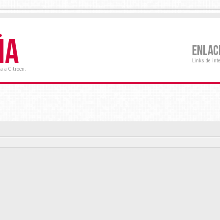
ÑA
ENLAC
Links de int
a a Citroën.