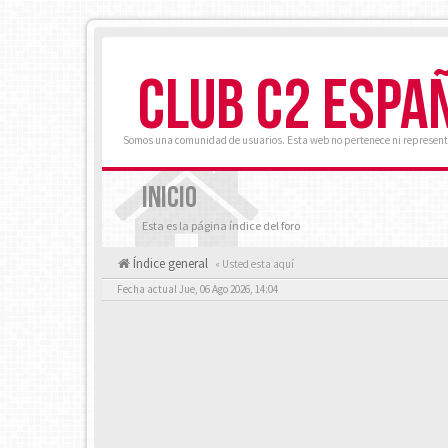
CLUB C2 ESPA
Somos una comunidad de usuarios. Esta web no pertenece ni represent
INICIO
Esta es la página índice del foro
Índice general
« Usted esta aquí
Fecha actual Jue, 06 Ago 2026, 14:04