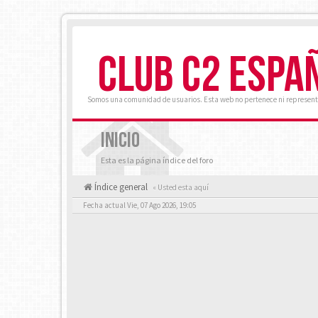
CLUB C2 ESPA
Somos una comunidad de usuarios. Esta web no pertenece ni represent
INICIO
Esta es la página índice del foro
Índice general
« Usted esta aquí
Fecha actual Vie, 07 Ago 2026, 19:05