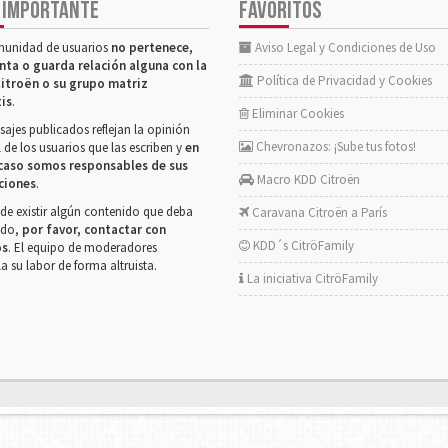
 IMPORTANTE
FAVORITOS
munidad de usuarios
no pertenece,
Aviso Legal y Condiciones de Uso
nta o guarda relación alguna con la
Política de Privacidad y Cookies
itroën o su grupo matriz
tis
.
Eliminar Cookies
ajes publicados reflejan la opinión
Chevronazos: ¡Sube tus fotos!
 de los usuarios que las escriben y
en
caso somos responsables de sus
Macro KDD Citroën
ciones
.
de existir algún contenido que deba
Caravana Citroën a París
rado,
por favor, contactar con
KDD´s CitröFamily
os
. El equipo de moderadores
la su labor de forma altruista.
La iniciativa CitröFamily