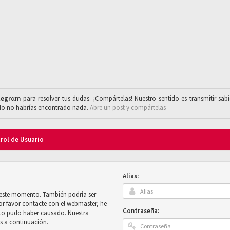
legrαm
para resolver tus dudas. ¡Compártelas! Nuestro sentido es transmitir sab
ado no habrías encontrado nada.
Abre un post y compártelas
trol de Usuario
Alias:
n este momento. También podría ser
por favor contacte con el webmaster, he
Contraseña:
sto pudo haber causado. Nuestra
es a continuación.