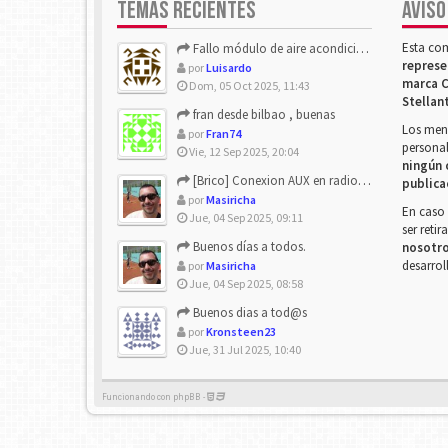
TEMAS RECIENTES
AVISO
Esta co
Fallo módulo de aire acondicionado
represe
por
Luisardo
marca C
Dom, 05 Oct 2025, 11:43
Stellan
fran desde bilbao , buenas
Los mens
por
Fran74
personal
Vie, 12 Sep 2025, 20:04
ningún 
[Brico] Conexion AUX en radio de origen
publica
por
Masiricha
En caso 
Jue, 04 Sep 2025, 09:11
ser reti
Buenos días a todos.
nosotr
desarrol
por
Masiricha
Jue, 04 Sep 2025, 08:58
Buenos dias a tod@s
por
Kronsteen23
Jue, 31 Jul 2025, 10:40
Funcionando con phpBB -