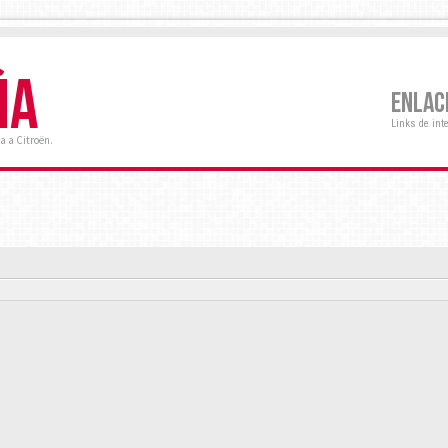
ÑA
ENLAC
Links de int
a a Citroën.