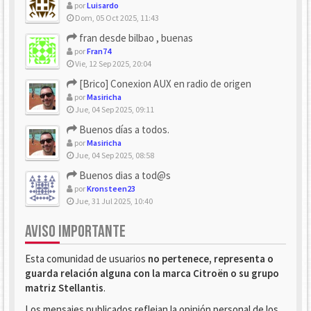
por
Luisardo
Dom, 05 Oct 2025, 11:43
fran desde bilbao , buenas
por
Fran74
Vie, 12 Sep 2025, 20:04
[Brico] Conexion AUX en radio de origen
por
Masiricha
Jue, 04 Sep 2025, 09:11
Buenos días a todos.
por
Masiricha
Jue, 04 Sep 2025, 08:58
Buenos dias a tod@s
por
Kronsteen23
Jue, 31 Jul 2025, 10:40
AVISO IMPORTANTE
Esta comunidad de usuarios
no pertenece, representa o
guarda relación alguna con la marca Citroën o su grupo
matriz Stellantis
.
Los mensajes publicados reflejan la opinión personal de los