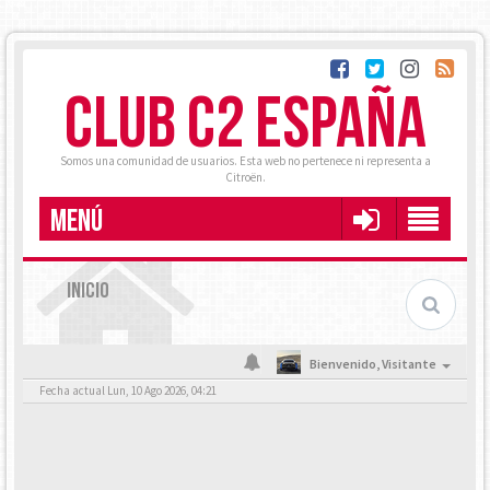
CLUB C2 ESPAÑA
Somos una comunidad de usuarios. Esta web no pertenece ni representa a
Citroën.
MENÚ
INICIO
Bienvenido,
Visitante
Fecha actual Lun, 10 Ago 2026, 04:21