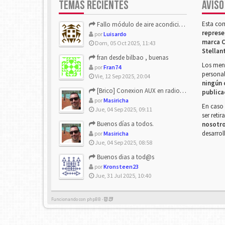
TEMAS RECIENTES
AVISO
Esta co
Fallo módulo de aire acondicionado
represe
por
Luisardo
marca C
Dom, 05 Oct 2025, 11:43
Stellan
fran desde bilbao , buenas
Los mens
por
Fran74
personal
Vie, 12 Sep 2025, 20:04
ningún 
[Brico] Conexion AUX en radio de origen
publica
por
Masiricha
En caso 
Jue, 04 Sep 2025, 09:11
ser reti
Buenos días a todos.
nosotr
desarrol
por
Masiricha
Jue, 04 Sep 2025, 08:58
Buenos dias a tod@s
por
Kronsteen23
Jue, 31 Jul 2025, 10:40
Funcionando con phpBB -