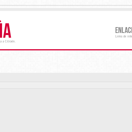
ÑA
ENLAC
Links de int
a a Citroën.