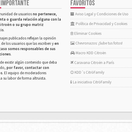
 IMPORTANTE
FAVORITOS
munidad de usuarios
no pertenece,
Aviso Legal y Condiciones de Uso
nta o guarda relación alguna con la
Política de Privacidad y Cookies
itroën o su grupo matriz
tis
.
Eliminar Cookies
ajes publicados reflejan la opinión
Chevronazos: ¡Sube tus fotos!
 de los usuarios que las escriben y
en
caso somos responsables de sus
Macro KDD Citroën
ciones
.
de existir algún contenido que deba
Caravana Citroën a París
rado,
por favor, contactar con
KDD´s CitröFamily
os
. El equipo de moderadores
la su labor de forma altruista.
La iniciativa CitröFamily