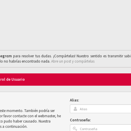
legrαm
para resolver tus dudas. ¡Compártelas! Nuestro sentido es transmitir sab
ado no habrías encontrado nada.
Abre un post y compártelas
trol de Usuario
Alias:
n este momento. También podría ser
por favor contacte con el webmaster, he
Contraseña:
sto pudo haber causado. Nuestra
es a continuación.