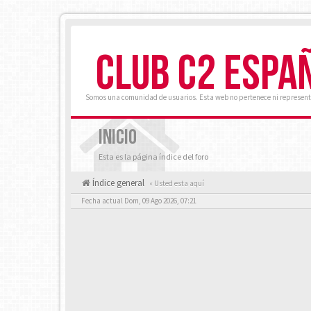
CLUB C2 ESPA
Somos una comunidad de usuarios. Esta web no pertenece ni represent
INICIO
Esta es la página índice del foro
Índice general
« Usted esta aquí
Fecha actual Dom, 09 Ago 2026, 07:21