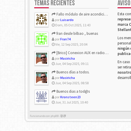
TEMAS RECIENTES
AVISO
Esta co
Fallo módulo de aire acondicionado
represe
por
Luisardo
marca C
Dom, 05 Oct 2025, 11:43
Stellan
fran desde bilbao , buenas
Los mens
por
Fran74
personal
Vie, 12 Sep 2025, 20:04
ningún 
[Brico] Conexion AUX en radio de origen
publica
por
Masiricha
En caso 
Jue, 04 Sep 2025, 09:11
ser reti
Buenos días a todos.
nosotr
desarrol
por
Masiricha
Jue, 04 Sep 2025, 08:58
Buenos dias a tod@s
por
Kronsteen23
Jue, 31 Jul 2025, 10:40
Funcionando con phpBB -