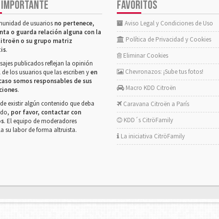
 IMPORTANTE
FAVORITOS
munidad de usuarios
no pertenece,
Aviso Legal y Condiciones de Uso
nta o guarda relación alguna con la
Política de Privacidad y Cookies
itroën o su grupo matriz
tis
.
Eliminar Cookies
ajes publicados reflejan la opinión
Chevronazos: ¡Sube tus fotos!
 de los usuarios que las escriben y
en
caso somos responsables de sus
Macro KDD Citroën
ciones
.
de existir algún contenido que deba
Caravana Citroën a París
rado,
por favor, contactar con
KDD´s CitröFamily
os
. El equipo de moderadores
la su labor de forma altruista.
La iniciativa CitröFamily