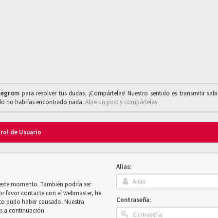
legrαm
para resolver tus dudas. ¡Compártelas! Nuestro sentido es transmitir sab
ado no habrías encontrado nada.
Abre un post y compártelas
trol de Usuario
Alias:
n este momento. También podría ser
por favor contacte con el webmaster, he
Contraseña:
sto pudo haber causado. Nuestra
es a continuación.