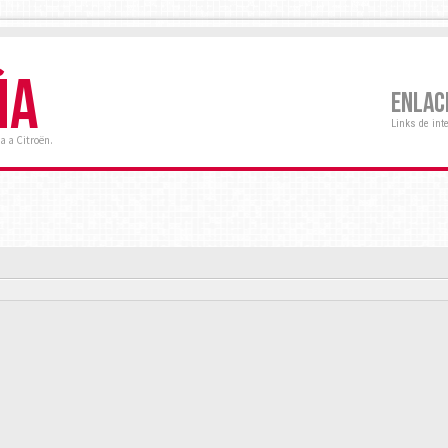
ÑA
ENLAC
Links de int
a a Citroën.