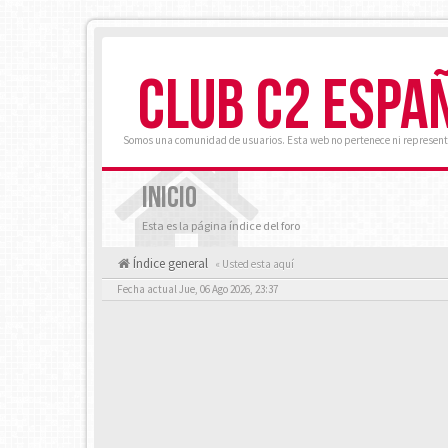
CLUB C2 ESPA
Somos una comunidad de usuarios. Esta web no pertenece ni represent
INICIO
Esta es la página índice del foro
Índice general
« Usted esta aquí
Fecha actual Jue, 06 Ago 2026, 23:37