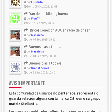
por
Luisardo
Dom, 05 Oct 2025, 11:43
fran desde bilbao , buenas
por
Fran74
Vie, 12 Sep 2025, 20:04
[Brico] Conexion AUX en radio de origen
por
Masiricha
Jue, 04 Sep 2025, 09:11
Buenos días a todos.
por
Masiricha
Jue, 04 Sep 2025, 08:58
Buenos dias a tod@s
por
Kronsteen23
Jue, 31 Jul 2025, 10:40
AVISO IMPORTANTE
Esta comunidad de usuarios
no pertenece, representa o
guarda relación alguna con la marca Citroën o su grupo
matriz Stellantis
.
Los mensajes publicados reflejan la opinión personal de los