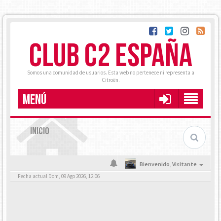
CLUB C2 ESPAÑA
Somos una comunidad de usuarios. Esta web no pertenece ni representa a
Citroën.
MENÚ
INICIO
Bienvenido,
Visitante
Fecha actual Dom, 09 Ago 2026, 12:06