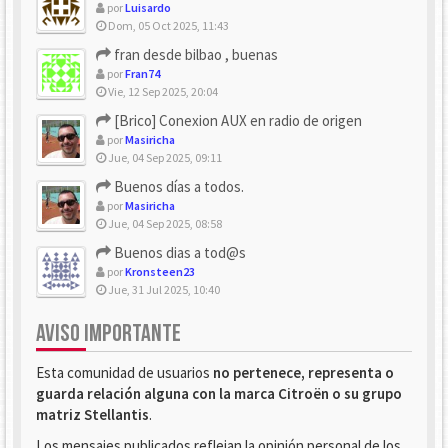
por
Luisardo
Dom, 05 Oct 2025, 11:43
fran desde bilbao , buenas
por
Fran74
Vie, 12 Sep 2025, 20:04
[Brico] Conexion AUX en radio de origen
por
Masiricha
Jue, 04 Sep 2025, 09:11
Buenos días a todos.
por
Masiricha
Jue, 04 Sep 2025, 08:58
Buenos dias a tod@s
por
Kronsteen23
Jue, 31 Jul 2025, 10:40
AVISO IMPORTANTE
Esta comunidad de usuarios
no pertenece, representa o
guarda relación alguna con la marca Citroën o su grupo
matriz Stellantis
.
Los mensajes publicados reflejan la opinión personal de los