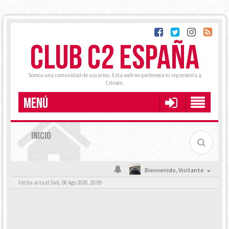
CLUB C2 ESPAÑA
Somos una comunidad de usuarios. Esta web no pertenece ni representa a
Citroën.
MENÚ
INICIO
Bienvenido,
Visitante
Fecha actual Sab, 08 Ago 2026, 20:09