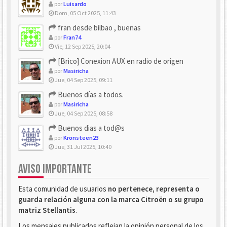
por
Luisardo
Dom, 05 Oct 2025, 11:43
fran desde bilbao , buenas
por
Fran74
Vie, 12 Sep 2025, 20:04
[Brico] Conexion AUX en radio de origen
por
Masiricha
Jue, 04 Sep 2025, 09:11
Buenos días a todos.
por
Masiricha
Jue, 04 Sep 2025, 08:58
Buenos dias a tod@s
por
Kronsteen23
Jue, 31 Jul 2025, 10:40
AVISO IMPORTANTE
Esta comunidad de usuarios
no pertenece, representa o
guarda relación alguna con la marca Citroën o su grupo
matriz Stellantis
.
Los mensajes publicados reflejan la opinión personal de los