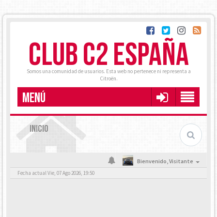
CLUB C2 ESPAÑA
Somos una comunidad de usuarios. Esta web no pertenece ni representa a
Citroën.
MENÚ
INICIO
Bienvenido,
Visitante
Fecha actual Vie, 07 Ago 2026, 19:50