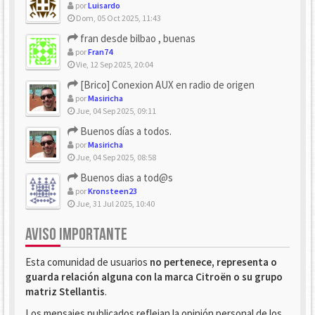
por
Luisardo
Dom, 05 Oct 2025, 11:43
fran desde bilbao , buenas
por
Fran74
Vie, 12 Sep 2025, 20:04
[Brico] Conexion AUX en radio de origen
por
Masiricha
Jue, 04 Sep 2025, 09:11
Buenos días a todos.
por
Masiricha
Jue, 04 Sep 2025, 08:58
Buenos dias a tod@s
por
Kronsteen23
Jue, 31 Jul 2025, 10:40
AVISO IMPORTANTE
Esta comunidad de usuarios
no pertenece, representa o
guarda relación alguna con la marca Citroën o su grupo
matriz Stellantis
.
Los mensajes publicados reflejan la opinión personal de los