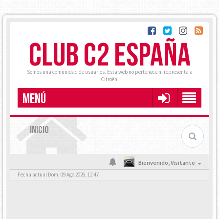
CLUB C2 ESPAÑA
Somos una comunidad de usuarios. Esta web no pertenece ni representa a
Citroën.
MENÚ
INICIO
Bienvenido,
Visitante
Fecha actual Dom, 09 Ago 2026, 12:47