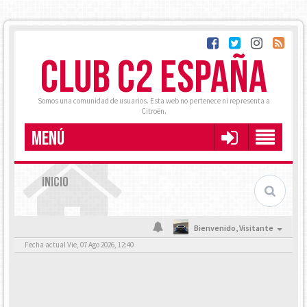
CLUB C2 ESPAÑA
Somos una comunidad de usuarios. Esta web no pertenece ni representa a
Citroën.
MENÚ
INICIO
Bienvenido,
Visitante
Fecha actual Vie, 07 Ago 2026, 12:40