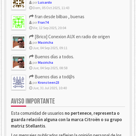
por
Luisardo
Dom, 05 Oct 2025, 11:43
fran desde bilbao , buenas
por
Fran74
Vie, 12 Sep 2025, 20:04
[Brico] Conexion AUX en radio de origen
por
Masiricha
Jue, 04 Sep 2025, 09:11
Buenos días a todos.
por
Masiricha
Jue, 04 Sep 2025, 08:58
Buenos dias a tod@s
por
Kronsteen23
Jue, 31 Jul 2025, 10:40
AVISO IMPORTANTE
Esta comunidad de usuarios
no pertenece, representa o
guarda relación alguna con la marca Citroën o su grupo
matriz Stellantis
.
Los mensajes publicados reflejan la opinión personal de los