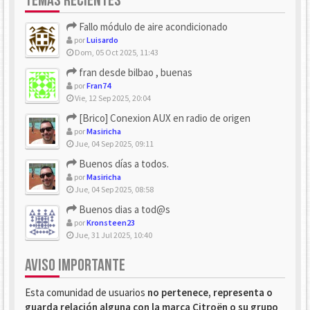
TEMAS RECIENTES
Fallo módulo de aire acondicionado
por
Luisardo
Dom, 05 Oct 2025, 11:43
fran desde bilbao , buenas
por
Fran74
Vie, 12 Sep 2025, 20:04
[Brico] Conexion AUX en radio de origen
por
Masiricha
Jue, 04 Sep 2025, 09:11
Buenos días a todos.
por
Masiricha
Jue, 04 Sep 2025, 08:58
Buenos dias a tod@s
por
Kronsteen23
Jue, 31 Jul 2025, 10:40
AVISO IMPORTANTE
Esta comunidad de usuarios
no pertenece, representa o
guarda relación alguna con la marca Citroën o su grupo