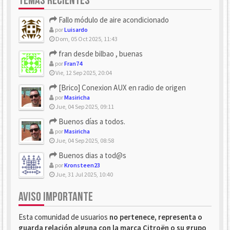
TEMAS RECIENTES
Fallo módulo de aire acondicionado
por
Luisardo
Dom, 05 Oct 2025, 11:43
fran desde bilbao , buenas
por
Fran74
Vie, 12 Sep 2025, 20:04
[Brico] Conexion AUX en radio de origen
por
Masiricha
Jue, 04 Sep 2025, 09:11
Buenos días a todos.
por
Masiricha
Jue, 04 Sep 2025, 08:58
Buenos dias a tod@s
por
Kronsteen23
Jue, 31 Jul 2025, 10:40
AVISO IMPORTANTE
Esta comunidad de usuarios
no pertenece, representa o
guarda relación alguna con la marca Citroën o su grupo