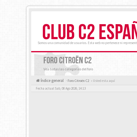
CLUB C2 ESPA
Somos una comunidad de usuarios. Esta web no pertenece ni represent
FORO CITROËN C2
Vea todas las categorías del foro
Índice general
Foro Citroën C2
« Usted esta aquí
Fecha actual Sab, 08 Ago 2026, 14:13