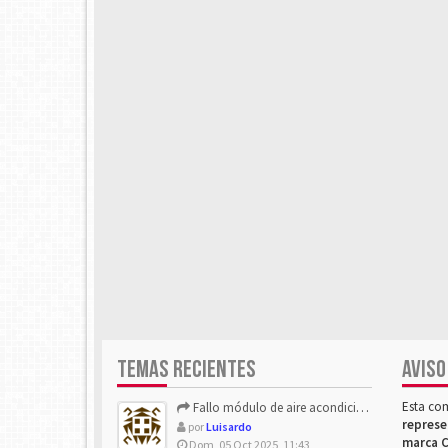
TEMAS RECIENTES
AVISO
Esta co
Fallo módulo de aire acondicionado
represe
por
Luisardo
marca C
Dom, 05 Oct 2025, 11:43