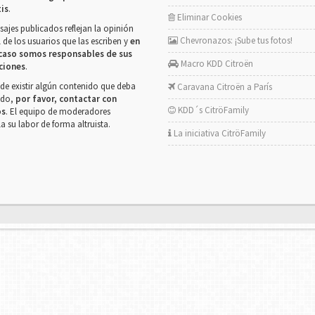
tis
.
Eliminar Cookies
ajes publicados reflejan la opinión
Chevronazos: ¡Sube tus fotos!
 de los usuarios que las escriben y
en
caso somos responsables de sus
Macro KDD Citroën
ciones
.
de existir algún contenido que deba
Caravana Citroën a París
rado,
por favor, contactar con
KDD´s CitröFamily
os
. El equipo de moderadores
la su labor de forma altruista.
La iniciativa CitröFamily