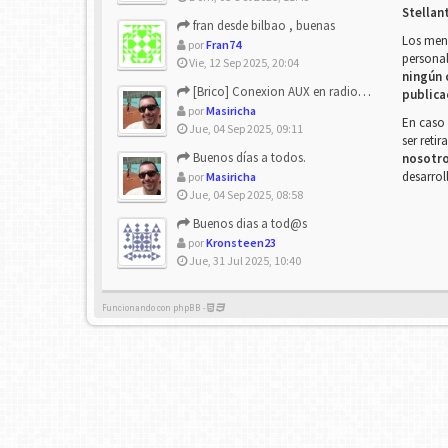
Stellan
fran desde bilbao , buenas
Los mens
por
Fran74
personal
Vie, 12 Sep 2025, 20:04
ningún 
[Brico] Conexion AUX en radio de origen
publica
por
Masiricha
En caso 
Jue, 04 Sep 2025, 09:11
ser reti
Buenos días a todos.
nosotr
desarrol
por
Masiricha
Jue, 04 Sep 2025, 08:58
Buenos dias a tod@s
por
Kronsteen23
Jue, 31 Jul 2025, 10:40
Funcionando con phpBB -