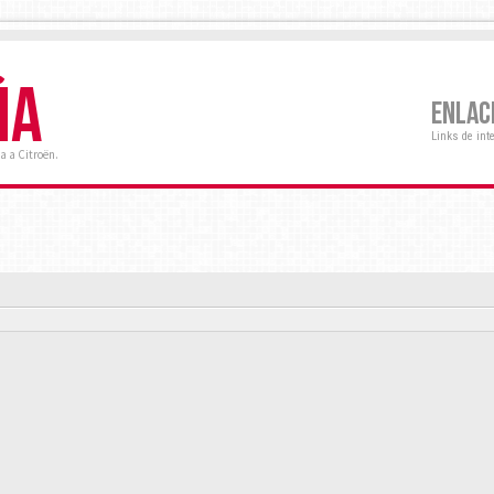
ÑA
ENLAC
Links de int
a a Citroën.