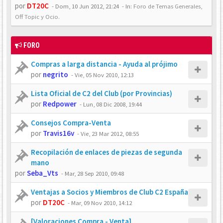
por
DT20C
-
Dom, 10 Jun 2012, 21:24
- In:
Foro de Temas Generales,
Off Topic y Ocio.
FORO
Compras a larga distancia - Ayuda al prójimo
por
negrito
-
Vie, 05 Nov 2010, 12:13
Lista Oficial de C2 del Club (por Provincias)
por
Redpower
-
Lun, 08 Dic 2008, 19:44
Consejos Compra-Venta
por
Travis16v
-
Vie, 23 Mar 2012, 08:55
Recopilación de enlaces de piezas de segunda
mano
por
Seba_Vts
-
Mar, 28 Sep 2010, 09:48
Ventajas a Socios y Miembros de Club C2 España
por
DT20C
-
Mar, 09 Nov 2010, 14:12
[Valoraciones Compra - Venta]