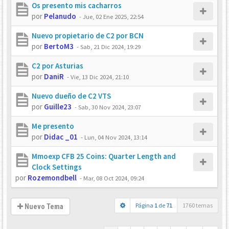
Os presento mis cacharros
por
Pelanudo
-
Jue, 02 Ene 2025, 22:54
Nuevo propietario de C2 por BCN
por
BertoM3
-
Sab, 21 Dic 2024, 19:29
C2 por Asturias
por
DaniR
-
Vie, 13 Dic 2024, 21:10
Nuevo dueño de C2 VTS
por
Guille23
-
Sab, 30 Nov 2024, 23:07
Me presento
por
Didac _01
-
Lun, 04 Nov 2024, 13:14
Mmoexp CFB 25 Coins: Quarter Length and
Clock Settings
por
Rozemondbell
-
Mar, 08 Oct 2024, 09:24
Página
1
de
71
1760 temas
Nuevo Tema