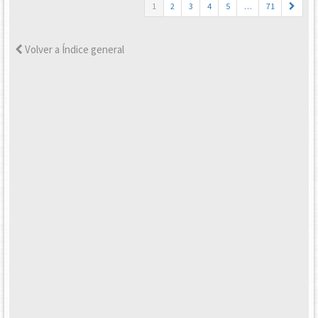
1
2
3
4
5
…
71
Volver a Índice general