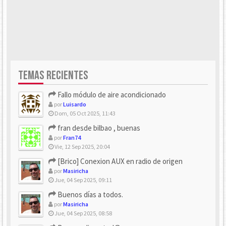
TEMAS RECIENTES
Fallo módulo de aire acondicionado
por
Luisardo
Dom, 05 Oct 2025, 11:43
fran desde bilbao , buenas
por
Fran74
Vie, 12 Sep 2025, 20:04
[Brico] Conexion AUX en radio de origen
por
Masiricha
Jue, 04 Sep 2025, 09:11
Buenos días a todos.
por
Masiricha
Jue, 04 Sep 2025, 08:58