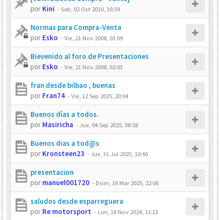
por
Kini
-
Sab, 02 Oct 2010, 10:39
Normas para Compra-Venta
por
Esko
-
Vie, 21 Nov 2008, 03:09
Bievenido al foro de Presentaciones
por
Esko
-
Vie, 21 Nov 2008, 02:03
fran desde bilbao , buenas
por
Fran74
-
Vie, 12 Sep 2025, 20:04
Buenos días a todos.
por
Masiricha
-
Jue, 04 Sep 2025, 08:58
Buenos dias a tod@s
por
Kronsteen23
-
Jue, 31 Jul 2025, 10:40
presentacion
por
manuel001720
-
Dom, 16 Mar 2025, 22:06
saludos desde esparreguera
por
Re motorsport
-
Lun, 18 Nov 2024, 11:13