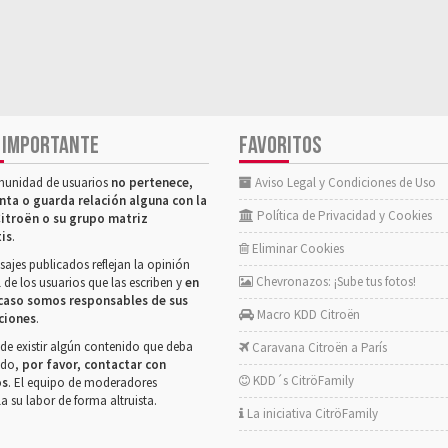
 IMPORTANTE
FAVORITOS
munidad de usuarios
no pertenece,
Aviso Legal y Condiciones de Uso
nta o guarda relación alguna con la
Política de Privacidad y Cookies
itroën o su grupo matriz
tis
.
Eliminar Cookies
ajes publicados reflejan la opinión
Chevronazos: ¡Sube tus fotos!
 de los usuarios que las escriben y
en
caso somos responsables de sus
Macro KDD Citroën
ciones
.
de existir algún contenido que deba
Caravana Citroën a París
rado,
por favor, contactar con
KDD´s CitröFamily
os
. El equipo de moderadores
la su labor de forma altruista.
La iniciativa CitröFamily