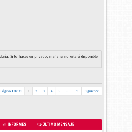
iduría. Si lo haces en privado, mañana no estará disponible.
Página
1
de
71
1
2
3
4
5
…
71
Siguiente
INFORMES
ÚLTIMO MENSAJE