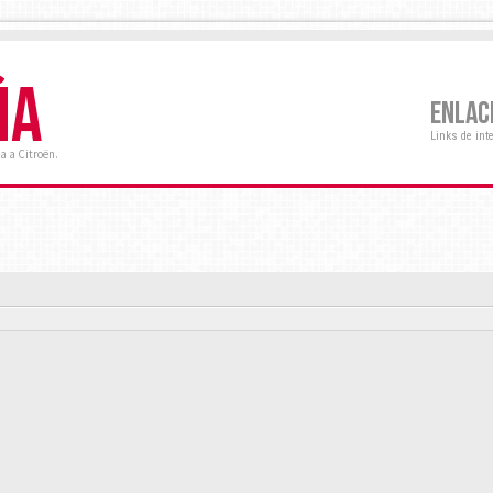
ÑA
ENLAC
Links de int
a a Citroën.