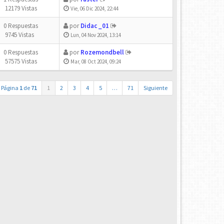
12179 Vistas
Vie, 06 Dic 2024, 22:44
0 Respuestas
por
Didac _01
9745 Vistas
Lun, 04 Nov 2024, 13:14
0 Respuestas
por
Rozemondbell
57575 Vistas
Mar, 08 Oct 2024, 09:24
Página
1
de
71
1
2
3
4
5
…
71
Siguiente