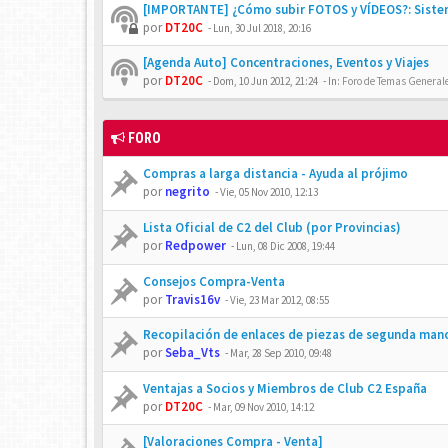
[IMPORTANTE] ¿Cómo subir FOTOS y VÍDEOS?: Siste
por
DT20C
-
Lun, 30 Jul 2018, 20:16
[Agenda Auto] Concentraciones, Eventos y Viajes
por
DT20C
-
Dom, 10 Jun 2012, 21:24
- In:
Foro de Temas Generales
FORO
Compras a larga distancia - Ayuda al prójimo
por
negrito
-
Vie, 05 Nov 2010, 12:13
Lista Oficial de C2 del Club (por Provincias)
por
Redpower
-
Lun, 08 Dic 2008, 19:44
Consejos Compra-Venta
por
Travis16v
-
Vie, 23 Mar 2012, 08:55
Recopilación de enlaces de piezas de segunda man
por
Seba_Vts
-
Mar, 28 Sep 2010, 09:48
Ventajas a Socios y Miembros de Club C2 España
por
DT20C
-
Mar, 09 Nov 2010, 14:12
[Valoraciones Compra - Venta]