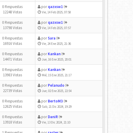
0 Respuestas
por
qazxsw1
12248 Vistas
Vie, 14 Feb 2025, 07:58
0 Respuestas
por
qazxsw1
13798 Vistas
Vie, 14 Feb 2025, 07:57
0 Respuestas
por
Sara
16916 Vistas
Vie, 24 Ene 2025, 21:36
0 Respuestas
por
Kankan
14471 Vistas
Jue, 16 Ene 2025, 20:01
0 Respuestas
por
Kankan
13983 Vistas
Mié, 15 Ene 2025, 21:17
0 Respuestas
por
Pelanudo
22739 Vistas
Jue, 02 Ene 2025, 22:54
0 Respuestas
por
BertoM3
12625 Vistas
Sab, 21 Dic 2024, 19:29
0 Respuestas
por
DaniR
13918 Vistas
Vie, 13 Dic 2024, 21:10
1 Respuestas
por
raster