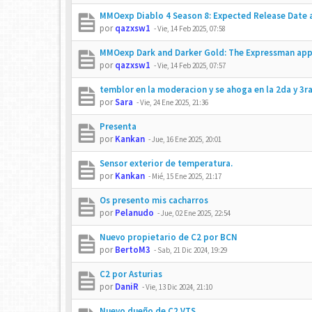
MMOexp Diablo 4 Season 8: Expected Release Date
por
qazxsw1
-
Vie, 14 Feb 2025, 07:58
MMOexp Dark and Darker Gold: The Expressman ap
por
qazxsw1
-
Vie, 14 Feb 2025, 07:57
temblor en la moderacion y se ahoga en la 2da y 3ra
por
Sara
-
Vie, 24 Ene 2025, 21:36
Presenta
por
Kankan
-
Jue, 16 Ene 2025, 20:01
Sensor exterior de temperatura.
por
Kankan
-
Mié, 15 Ene 2025, 21:17
Os presento mis cacharros
por
Pelanudo
-
Jue, 02 Ene 2025, 22:54
Nuevo propietario de C2 por BCN
por
BertoM3
-
Sab, 21 Dic 2024, 19:29
C2 por Asturias
por
DaniR
-
Vie, 13 Dic 2024, 21:10
Nuevo dueño de C2 VTS