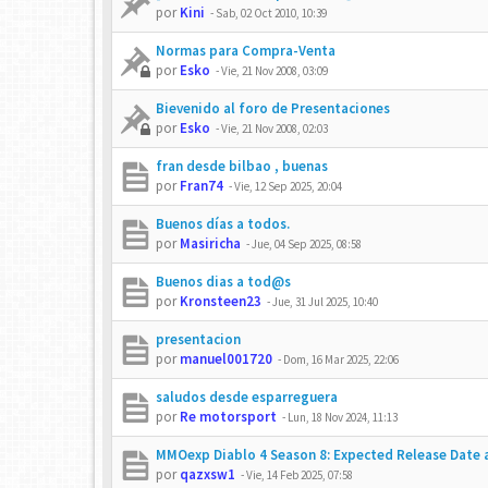
por
Kini
-
Sab, 02 Oct 2010, 10:39
Normas para Compra-Venta
por
Esko
-
Vie, 21 Nov 2008, 03:09
Bievenido al foro de Presentaciones
por
Esko
-
Vie, 21 Nov 2008, 02:03
fran desde bilbao , buenas
por
Fran74
-
Vie, 12 Sep 2025, 20:04
Buenos días a todos.
por
Masiricha
-
Jue, 04 Sep 2025, 08:58
Buenos dias a tod@s
por
Kronsteen23
-
Jue, 31 Jul 2025, 10:40
presentacion
por
manuel001720
-
Dom, 16 Mar 2025, 22:06
saludos desde esparreguera
por
Re motorsport
-
Lun, 18 Nov 2024, 11:13
MMOexp Diablo 4 Season 8: Expected Release Date
por
qazxsw1
-
Vie, 14 Feb 2025, 07:58