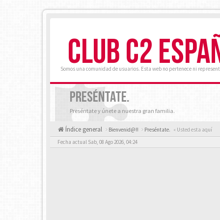
CLUB C2 ESPA
Somos una comunidad de usuarios. Esta web no pertenece ni represent
PRESÉNTATE.
Preséntate y únete a nuestra gran familia.
Índice general
Bienvenid@!!
Preséntate.
« Usted esta aquí
Fecha actual Sab, 08 Ago 2026, 04:24