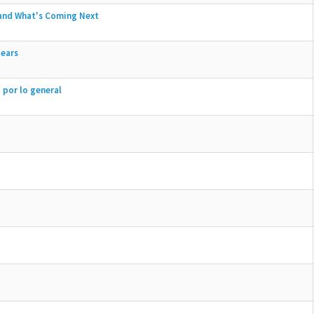
 and What's Coming Next
pears
 por lo general