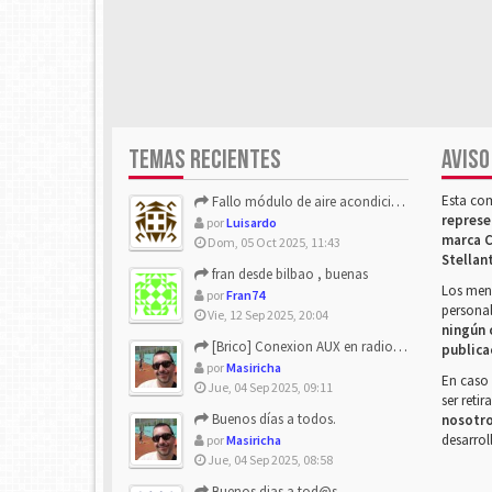
TEMAS RECIENTES
AVISO
Esta co
Fallo módulo de aire acondicionado
represe
por
Luisardo
marca C
Dom, 05 Oct 2025, 11:43
Stellan
fran desde bilbao , buenas
Los mens
por
Fran74
personal
Vie, 12 Sep 2025, 20:04
ningún 
[Brico] Conexion AUX en radio de origen
publica
por
Masiricha
En caso 
Jue, 04 Sep 2025, 09:11
ser reti
Buenos días a todos.
nosotr
desarrol
por
Masiricha
Jue, 04 Sep 2025, 08:58
Buenos dias a tod@s