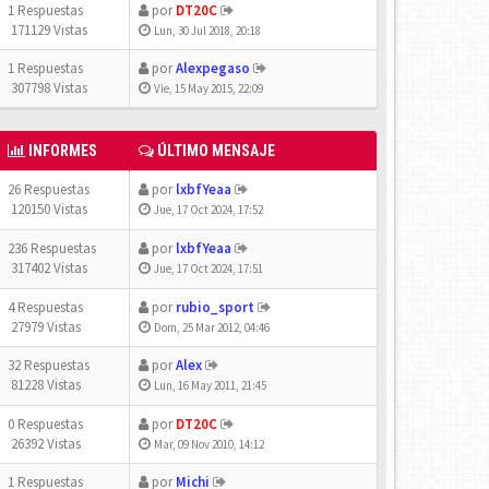
1 Respuestas
por
DT20C
171129 Vistas
Lun, 30 Jul 2018, 20:18
1 Respuestas
por
Alexpegaso
307798 Vistas
Vie, 15 May 2015, 22:09
INFORMES
ÚLTIMO MENSAJE
26 Respuestas
por
lxbfYeaa
120150 Vistas
Jue, 17 Oct 2024, 17:52
236 Respuestas
por
lxbfYeaa
317402 Vistas
Jue, 17 Oct 2024, 17:51
4 Respuestas
por
rubio_sport
27979 Vistas
Dom, 25 Mar 2012, 04:46
32 Respuestas
por
Alex
81228 Vistas
Lun, 16 May 2011, 21:45
0 Respuestas
por
DT20C
26392 Vistas
Mar, 09 Nov 2010, 14:12
1 Respuestas
por
Michi