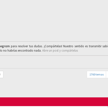
legrαm
para resolver tus dudas. ¡Compártelas! Nuestro sentido es transmitir sab
ado no habrías encontrado nada.
Abre un post y compártelas
1760 temas
r