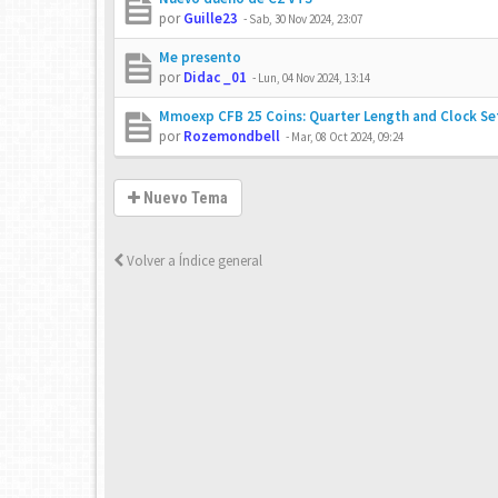
por
Guille23
-
Sab, 30 Nov 2024, 23:07
Me presento
por
Didac _01
-
Lun, 04 Nov 2024, 13:14
Mmoexp CFB 25 Coins: Quarter Length and Clock Se
por
Rozemondbell
-
Mar, 08 Oct 2024, 09:24
Nuevo Tema
Volver a Índice general