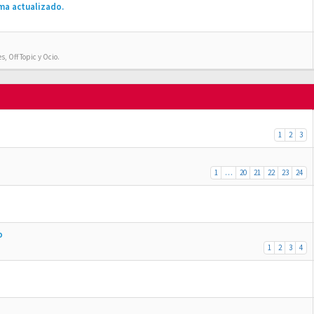
ma actualizado.
, Off Topic y Ocio.
1
2
3
1
…
20
21
22
23
24
o
1
2
3
4