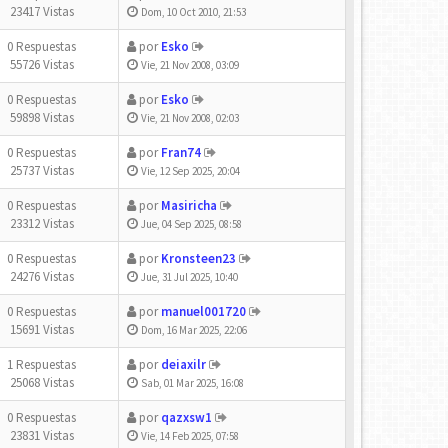
23417 Vistas
Dom, 10 Oct 2010, 21:53
0 Respuestas
por
Esko
55726 Vistas
Vie, 21 Nov 2008, 03:09
0 Respuestas
por
Esko
59898 Vistas
Vie, 21 Nov 2008, 02:03
0 Respuestas
por
Fran74
25737 Vistas
Vie, 12 Sep 2025, 20:04
0 Respuestas
por
Masiricha
23312 Vistas
Jue, 04 Sep 2025, 08:58
0 Respuestas
por
Kronsteen23
24276 Vistas
Jue, 31 Jul 2025, 10:40
0 Respuestas
por
manuel001720
15691 Vistas
Dom, 16 Mar 2025, 22:06
1 Respuestas
por
deiaxilr
25068 Vistas
Sab, 01 Mar 2025, 16:08
0 Respuestas
por
qazxsw1
23831 Vistas
Vie, 14 Feb 2025, 07:58