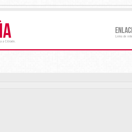
ÑA
ENLAC
Links de int
a a Citroën.