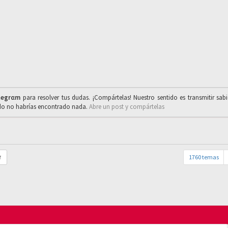
legrαm
para resolver tus dudas. ¡Compártelas! Nuestro sentido es transmitir sab
ado no habrías encontrado nada.
Abre un post y compártelas
1760 temas
r