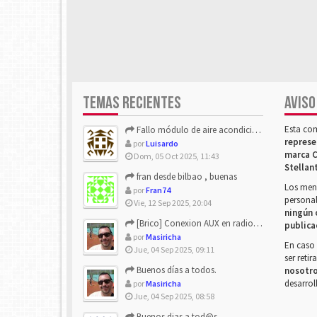
TEMAS RECIENTES
AVISO
Esta co
Fallo módulo de aire acondicionado
represe
por
Luisardo
marca C
Dom, 05 Oct 2025, 11:43
Stellan
fran desde bilbao , buenas
Los mens
por
Fran74
personal
Vie, 12 Sep 2025, 20:04
ningún 
[Brico] Conexion AUX en radio de origen
publica
por
Masiricha
En caso 
Jue, 04 Sep 2025, 09:11
ser reti
Buenos días a todos.
nosotr
desarrol
por
Masiricha
Jue, 04 Sep 2025, 08:58
Buenos dias a tod@s