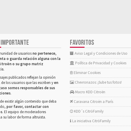
 IMPORTANTE
FAVORITOS
munidad de usuarios
no pertenece,
Aviso Legal y Condiciones de Uso
nta o guarda relación alguna con la
Política de Privacidad y Cookies
itroën o su grupo matriz
tis
.
Eliminar Cookies
ajes publicados reflejan la opinión
Chevronazos: ¡Sube tus fotos!
 de los usuarios que las escriben y
en
caso somos responsables de sus
Macro KDD Citroën
ciones
.
de existir algún contenido que deba
Caravana Citroën a París
rado,
por favor, contactar con
KDD´s CitröFamily
os
. El equipo de moderadores
la su labor de forma altruista.
La iniciativa CitröFamily