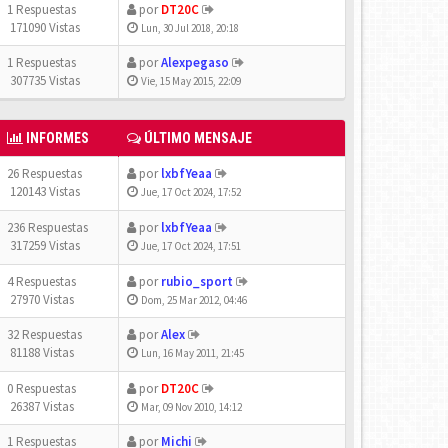
1 Respuestas
por
DT20C
171090 Vistas
Lun, 30 Jul 2018, 20:18
1 Respuestas
por
Alexpegaso
307735 Vistas
Vie, 15 May 2015, 22:09
INFORMES
ÚLTIMO MENSAJE
26 Respuestas
por
lxbfYeaa
120143 Vistas
Jue, 17 Oct 2024, 17:52
236 Respuestas
por
lxbfYeaa
317259 Vistas
Jue, 17 Oct 2024, 17:51
4 Respuestas
por
rubio_sport
27970 Vistas
Dom, 25 Mar 2012, 04:46
32 Respuestas
por
Alex
81188 Vistas
Lun, 16 May 2011, 21:45
0 Respuestas
por
DT20C
26387 Vistas
Mar, 09 Nov 2010, 14:12
1 Respuestas
por
Michi