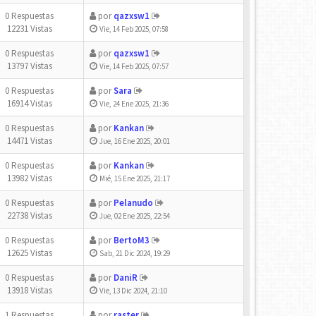
0 Respuestas
por
qazxsw1
12231 Vistas
Vie, 14 Feb 2025, 07:58
0 Respuestas
por
qazxsw1
13797 Vistas
Vie, 14 Feb 2025, 07:57
0 Respuestas
por
Sara
16914 Vistas
Vie, 24 Ene 2025, 21:36
0 Respuestas
por
Kankan
14471 Vistas
Jue, 16 Ene 2025, 20:01
0 Respuestas
por
Kankan
13982 Vistas
Mié, 15 Ene 2025, 21:17
0 Respuestas
por
Pelanudo
22738 Vistas
Jue, 02 Ene 2025, 22:54
0 Respuestas
por
BertoM3
12625 Vistas
Sab, 21 Dic 2024, 19:29
0 Respuestas
por
DaniR
13918 Vistas
Vie, 13 Dic 2024, 21:10
1 Respuestas
por
raster