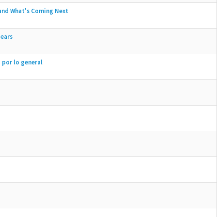
 and What's Coming Next
pears
 por lo general