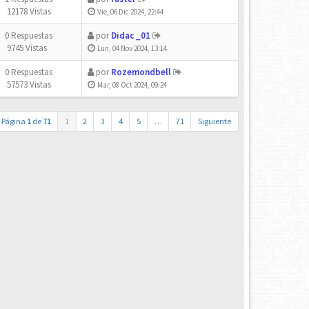
12178 Vistas
Vie, 06 Dic 2024, 22:44
0 Respuestas
por
Didac _01
9745 Vistas
Lun, 04 Nov 2024, 13:14
0 Respuestas
por
Rozemondbell
57573 Vistas
Mar, 08 Oct 2024, 09:24
Página
1
de
71
1
2
3
4
5
…
71
Siguiente