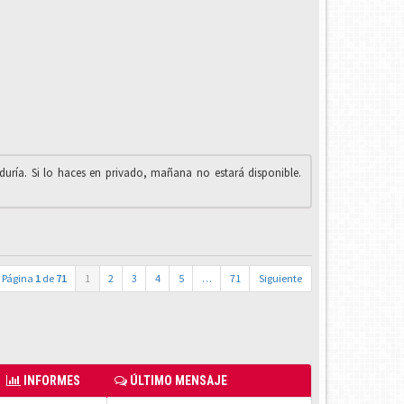
iduría. Si lo haces en privado, mañana no estará disponible.
Página
1
de
71
1
2
3
4
5
…
71
Siguiente
INFORMES
ÚLTIMO MENSAJE