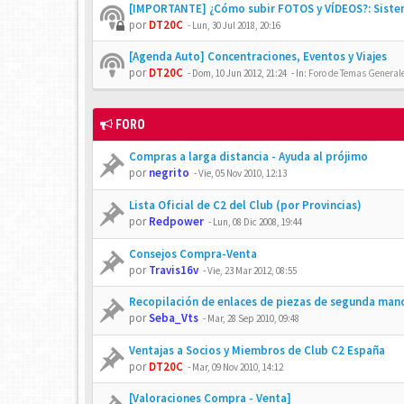
[IMPORTANTE] ¿Cómo subir FOTOS y VÍDEOS?: Siste
por
DT20C
-
Lun, 30 Jul 2018, 20:16
[Agenda Auto] Concentraciones, Eventos y Viajes
por
DT20C
-
Dom, 10 Jun 2012, 21:24
- In:
Foro de Temas Generales
FORO
Compras a larga distancia - Ayuda al prójimo
por
negrito
-
Vie, 05 Nov 2010, 12:13
Lista Oficial de C2 del Club (por Provincias)
por
Redpower
-
Lun, 08 Dic 2008, 19:44
Consejos Compra-Venta
por
Travis16v
-
Vie, 23 Mar 2012, 08:55
Recopilación de enlaces de piezas de segunda man
por
Seba_Vts
-
Mar, 28 Sep 2010, 09:48
Ventajas a Socios y Miembros de Club C2 España
por
DT20C
-
Mar, 09 Nov 2010, 14:12
[Valoraciones Compra - Venta]