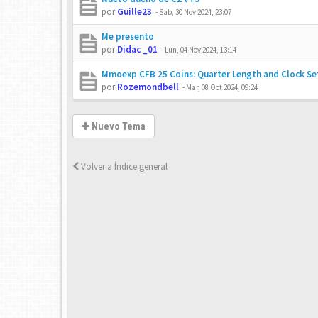
por
Guille23
-
Sab, 30 Nov 2024, 23:07
Me presento
por
Didac _01
-
Lun, 04 Nov 2024, 13:14
Mmoexp CFB 25 Coins: Quarter Length and Clock Se
por
Rozemondbell
-
Mar, 08 Oct 2024, 09:24
Nuevo Tema
Volver a Índice general