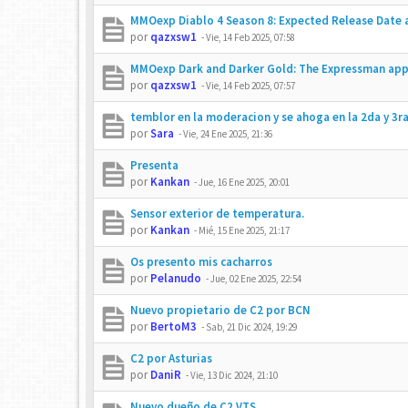
MMOexp Diablo 4 Season 8: Expected Release Date
por
qazxsw1
-
Vie, 14 Feb 2025, 07:58
MMOexp Dark and Darker Gold: The Expressman ap
por
qazxsw1
-
Vie, 14 Feb 2025, 07:57
temblor en la moderacion y se ahoga en la 2da y 3ra
por
Sara
-
Vie, 24 Ene 2025, 21:36
Presenta
por
Kankan
-
Jue, 16 Ene 2025, 20:01
Sensor exterior de temperatura.
por
Kankan
-
Mié, 15 Ene 2025, 21:17
Os presento mis cacharros
por
Pelanudo
-
Jue, 02 Ene 2025, 22:54
Nuevo propietario de C2 por BCN
por
BertoM3
-
Sab, 21 Dic 2024, 19:29
C2 por Asturias
por
DaniR
-
Vie, 13 Dic 2024, 21:10
Nuevo dueño de C2 VTS