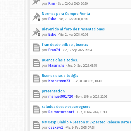
por
Kini
-
Sab, 02 Oct 2010, 10:39
Normas para Compra-Venta
por
Esko
-
Vie, 21 Nov 2008, 03:09
Bievenido al foro de Presentaciones
por
Esko
-
Vie, 21 Nov 2008, 02:03
fran desde bilbao , buenas
por
Fran74
-
Vie, 12 Sep 2025, 20:04
Buenos días a todos.
por
Masiricha
-
Jue, 04 Sep 2025, 08:58
Buenos dias a tod@s
por
Kronsteen23
-
Jue, 31 Jul 2025, 10:40
presentacion
por
manuel001720
-
Dom, 16 Mar 2025, 22:06
saludos desde esparreguera
por
Re motorsport
-
Lun, 18 Nov 2024, 11:13
MMOexp Diablo 4 Season 8: Expected Release Date
por
qazxsw1
-
Vie, 14 Feb 2025, 07:58