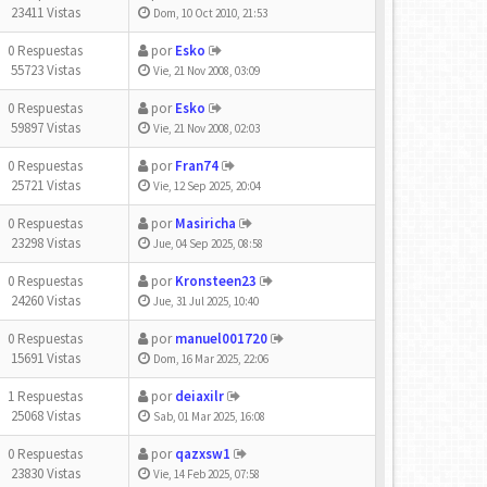
23411 Vistas
Dom, 10 Oct 2010, 21:53
0 Respuestas
por
Esko
55723 Vistas
Vie, 21 Nov 2008, 03:09
0 Respuestas
por
Esko
59897 Vistas
Vie, 21 Nov 2008, 02:03
0 Respuestas
por
Fran74
25721 Vistas
Vie, 12 Sep 2025, 20:04
0 Respuestas
por
Masiricha
23298 Vistas
Jue, 04 Sep 2025, 08:58
0 Respuestas
por
Kronsteen23
24260 Vistas
Jue, 31 Jul 2025, 10:40
0 Respuestas
por
manuel001720
15691 Vistas
Dom, 16 Mar 2025, 22:06
1 Respuestas
por
deiaxilr
25068 Vistas
Sab, 01 Mar 2025, 16:08
0 Respuestas
por
qazxsw1
23830 Vistas
Vie, 14 Feb 2025, 07:58