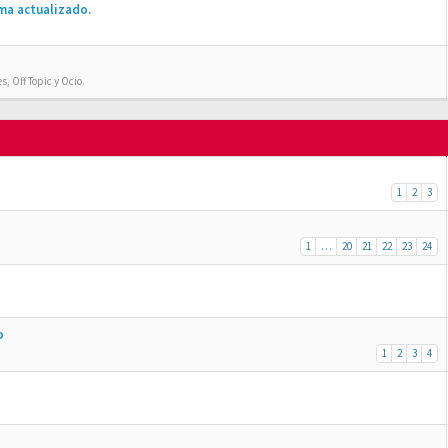
ma actualizado.
, Off Topic y Ocio.
1
2
3
1
…
20
21
22
23
24
o
1
2
3
4