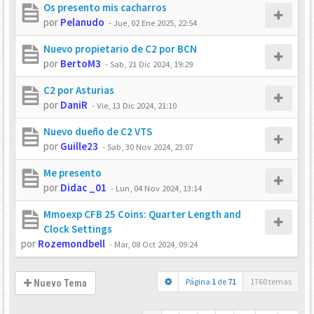
Os presento mis cacharros
por
Pelanudo
-
Jue, 02 Ene 2025, 22:54
Nuevo propietario de C2 por BCN
por
BertoM3
-
Sab, 21 Dic 2024, 19:29
C2 por Asturias
por
DaniR
-
Vie, 13 Dic 2024, 21:10
Nuevo dueño de C2 VTS
por
Guille23
-
Sab, 30 Nov 2024, 23:07
Me presento
por
Didac _01
-
Lun, 04 Nov 2024, 13:14
Mmoexp CFB 25 Coins: Quarter Length and
Clock Settings
por
Rozemondbell
-
Mar, 08 Oct 2024, 09:24
Página
1
de
71
1760 temas
Nuevo Tema