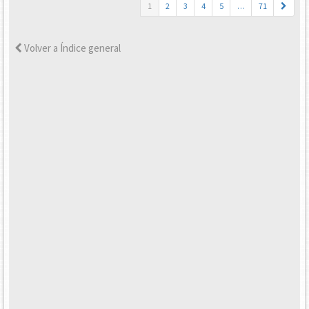
1
2
3
4
5
…
71
Volver a Índice general