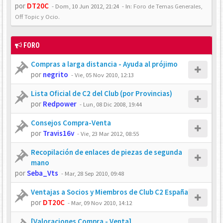
por
DT20C
-
Dom, 10 Jun 2012, 21:24
- In:
Foro de Temas Generales,
Off Topic y Ocio.
FORO
Compras a larga distancia - Ayuda al prójimo
por
negrito
-
Vie, 05 Nov 2010, 12:13
Lista Oficial de C2 del Club (por Provincias)
por
Redpower
-
Lun, 08 Dic 2008, 19:44
Consejos Compra-Venta
por
Travis16v
-
Vie, 23 Mar 2012, 08:55
Recopilación de enlaces de piezas de segunda
mano
por
Seba_Vts
-
Mar, 28 Sep 2010, 09:48
Ventajas a Socios y Miembros de Club C2 España
por
DT20C
-
Mar, 09 Nov 2010, 14:12
[Valoraciones Compra - Venta]