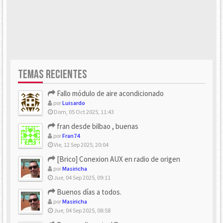
TEMAS RECIENTES
Fallo módulo de aire acondicionado
por
Luisardo
Dom, 05 Oct 2025, 11:43
fran desde bilbao , buenas
por
Fran74
Vie, 12 Sep 2025, 20:04
[Brico] Conexion AUX en radio de origen
por
Masiricha
Jue, 04 Sep 2025, 09:11
Buenos días a todos.
por
Masiricha
Jue, 04 Sep 2025, 08:58