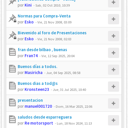
por
Kini
-
Sab, 02 Oct 2010, 10:39
Normas para Compra-Venta
por
Esko
-
Vie, 21 Nov 2008, 03:09
Bievenido al foro de Presentaciones
por
Esko
-
Vie, 21 Nov 2008, 02:03
fran desde bilbao , buenas
por
Fran74
-
Vie, 12 Sep 2025, 20:04
Buenos días a todos.
por
Masiricha
-
Jue, 04 Sep 2025, 08:58
Buenos dias a tod@s
por
Kronsteen23
-
Jue, 31 Jul 2025, 10:40
presentacion
por
manuel001720
-
Dom, 16 Mar 2025, 22:06
saludos desde esparreguera
por
Re motorsport
-
Lun, 18 Nov 2024, 11:13