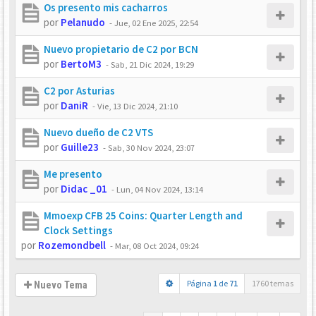
Os presento mis cacharros
por
Pelanudo
-
Jue, 02 Ene 2025, 22:54
Nuevo propietario de C2 por BCN
por
BertoM3
-
Sab, 21 Dic 2024, 19:29
C2 por Asturias
por
DaniR
-
Vie, 13 Dic 2024, 21:10
Nuevo dueño de C2 VTS
por
Guille23
-
Sab, 30 Nov 2024, 23:07
Me presento
por
Didac _01
-
Lun, 04 Nov 2024, 13:14
Mmoexp CFB 25 Coins: Quarter Length and
Clock Settings
por
Rozemondbell
-
Mar, 08 Oct 2024, 09:24
Página
1
de
71
1760 temas
Nuevo Tema