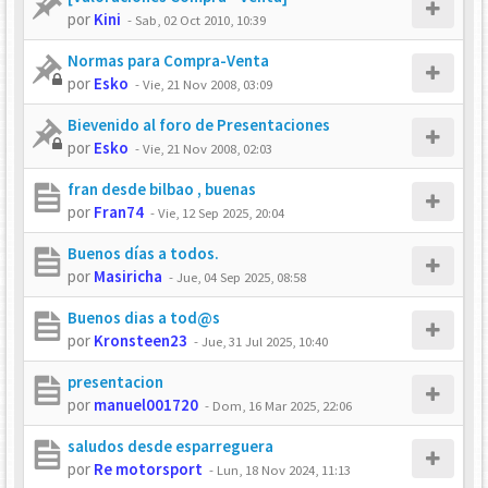
por
Kini
-
Sab, 02 Oct 2010, 10:39
Normas para Compra-Venta
por
Esko
-
Vie, 21 Nov 2008, 03:09
Bievenido al foro de Presentaciones
por
Esko
-
Vie, 21 Nov 2008, 02:03
fran desde bilbao , buenas
por
Fran74
-
Vie, 12 Sep 2025, 20:04
Buenos días a todos.
por
Masiricha
-
Jue, 04 Sep 2025, 08:58
Buenos dias a tod@s
por
Kronsteen23
-
Jue, 31 Jul 2025, 10:40
presentacion
por
manuel001720
-
Dom, 16 Mar 2025, 22:06
saludos desde esparreguera
por
Re motorsport
-
Lun, 18 Nov 2024, 11:13