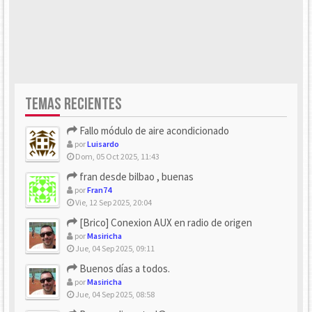
TEMAS RECIENTES
Fallo módulo de aire acondicionado
por
Luisardo
Dom, 05 Oct 2025, 11:43
fran desde bilbao , buenas
por
Fran74
Vie, 12 Sep 2025, 20:04
[Brico] Conexion AUX en radio de origen
por
Masiricha
Jue, 04 Sep 2025, 09:11
Buenos días a todos.
por
Masiricha
Jue, 04 Sep 2025, 08:58