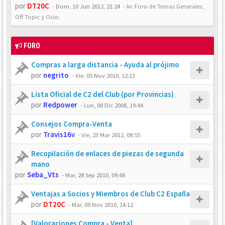
por
DT20C
-
Dom, 10 Jun 2012, 21:24
- In:
Foro de Temas Generales,
Off Topic y Ocio.
FORO
Compras a larga distancia - Ayuda al prójimo
por
negrito
-
Vie, 05 Nov 2010, 12:13
Lista Oficial de C2 del Club (por Provincias)
por
Redpower
-
Lun, 08 Dic 2008, 19:44
Consejos Compra-Venta
por
Travis16v
-
Vie, 23 Mar 2012, 08:55
Recopilación de enlaces de piezas de segunda
mano
por
Seba_Vts
-
Mar, 28 Sep 2010, 09:48
Ventajas a Socios y Miembros de Club C2 España
por
DT20C
-
Mar, 09 Nov 2010, 14:12
[Valoraciones Compra - Venta]