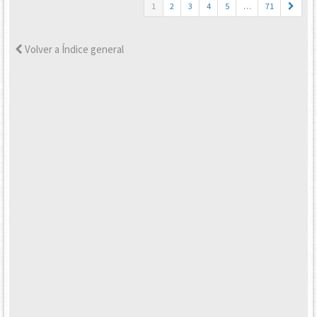
1
2
3
4
5
…
71
Volver a Índice general