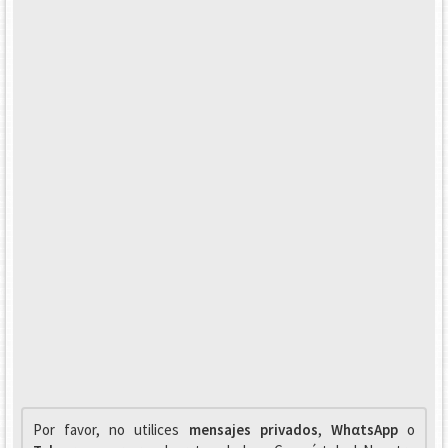
Por favor, no utilices
mensajes privados
,
WhαtsApp
o