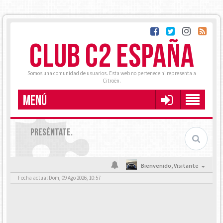
CLUB C2 ESPAÑA
Somos una comunidad de usuarios. Esta web no pertenece ni representa a
Citroën.
MENÚ
PRESÉNTATE.
Bienvenido,
Visitante
Fecha actual Dom, 09 Ago 2026, 10:57