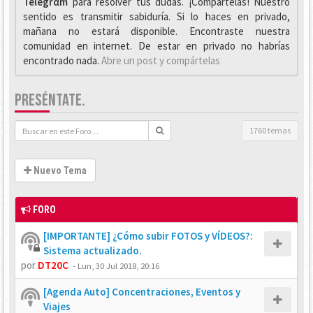
Telegrαm
para resolver tus dudas. ¡Compártelas! Nuestro
sentido es transmitir sabiduría. Si lo haces en privado,
mañana no estará disponible. Encontraste nuestra
comunidad en internet. De estar en privado no habrías
encontrado nada.
Abre un post y compártelas
PRESÉNTATE.
1760 temas
Nuevo Tema
FORO
[IMPORTANTE] ¿Cómo subir FOTOS y VÍDEOS?:
Sistema actualizado.
por
DT20C
-
Lun, 30 Jul 2018, 20:16
[Agenda Auto] Concentraciones, Eventos y
Viajes