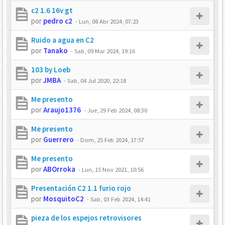
c2 1.6 16v gt
por
pedro c2
-
Lun, 08 Abr 2024, 07:23
Ruido a agua en C2
por
Tanako
-
Sab, 09 Mar 2024, 19:16
103 by Loeb
por
JMBA
-
Sab, 04 Jul 2020, 22:18
Me presento
por
Araujo1376
-
Jue, 29 Feb 2024, 08:30
Me presento
por
Guerrero
-
Dom, 25 Feb 2024, 17:57
Me presento
por
ABOrroka
-
Lun, 15 Nov 2021, 10:56
Presentación C2 1.1 furio rojo
por
MosquitoC2
-
Sab, 03 Feb 2024, 14:41
pieza de los espejos retrovisores