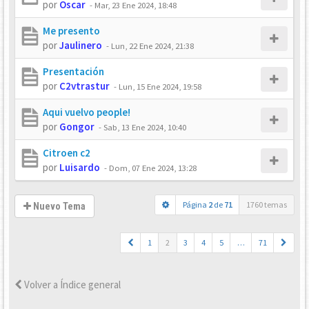
por
Oscar
-
Mar, 23 Ene 2024, 18:48
Me presento
por
Jaulinero
-
Lun, 22 Ene 2024, 21:38
Presentación
por
C2vtrastur
-
Lun, 15 Ene 2024, 19:58
Aqui vuelvo people!
por
Gongor
-
Sab, 13 Ene 2024, 10:40
Citroen c2
por
Luisardo
-
Dom, 07 Ene 2024, 13:28
Página
2
de
71
1760 temas
Nuevo Tema
1
2
3
4
5
…
71
Volver a Índice general