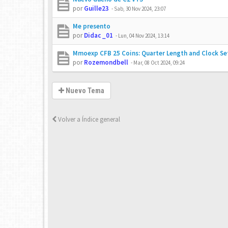
por
Guille23
-
Sab, 30 Nov 2024, 23:07
Me presento
por
Didac _01
-
Lun, 04 Nov 2024, 13:14
Mmoexp CFB 25 Coins: Quarter Length and Clock Se
por
Rozemondbell
-
Mar, 08 Oct 2024, 09:24
Nuevo Tema
Volver a Índice general