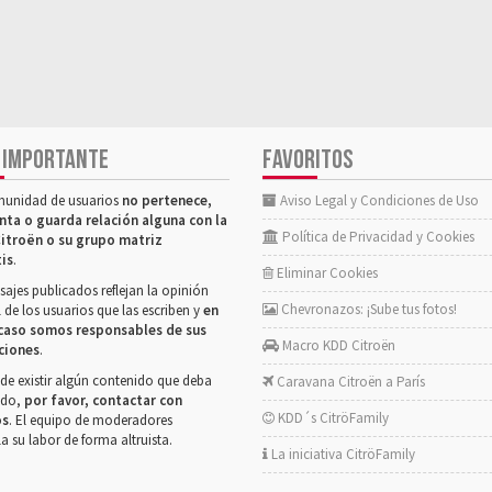
 IMPORTANTE
FAVORITOS
munidad de usuarios
no pertenece,
Aviso Legal y Condiciones de Uso
nta o guarda relación alguna con la
Política de Privacidad y Cookies
itroën o su grupo matriz
tis
.
Eliminar Cookies
ajes publicados reflejan la opinión
Chevronazos: ¡Sube tus fotos!
 de los usuarios que las escriben y
en
caso somos responsables de sus
Macro KDD Citroën
ciones
.
de existir algún contenido que deba
Caravana Citroën a París
rado,
por favor, contactar con
KDD´s CitröFamily
os
. El equipo de moderadores
la su labor de forma altruista.
La iniciativa CitröFamily