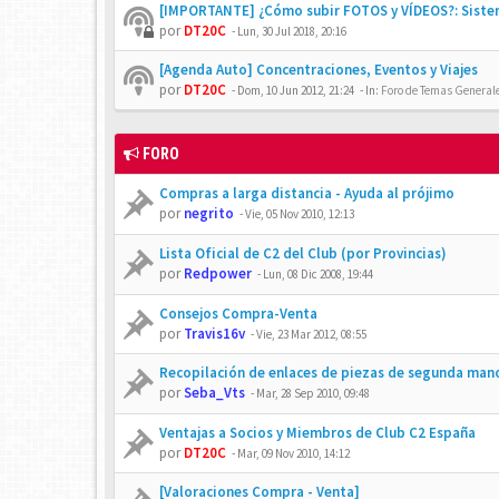
[IMPORTANTE] ¿Cómo subir FOTOS y VÍDEOS?: Siste
por
DT20C
-
Lun, 30 Jul 2018, 20:16
[Agenda Auto] Concentraciones, Eventos y Viajes
por
DT20C
-
Dom, 10 Jun 2012, 21:24
- In:
Foro de Temas Generales
FORO
Compras a larga distancia - Ayuda al prójimo
por
negrito
-
Vie, 05 Nov 2010, 12:13
Lista Oficial de C2 del Club (por Provincias)
por
Redpower
-
Lun, 08 Dic 2008, 19:44
Consejos Compra-Venta
por
Travis16v
-
Vie, 23 Mar 2012, 08:55
Recopilación de enlaces de piezas de segunda man
por
Seba_Vts
-
Mar, 28 Sep 2010, 09:48
Ventajas a Socios y Miembros de Club C2 España
por
DT20C
-
Mar, 09 Nov 2010, 14:12
[Valoraciones Compra - Venta]