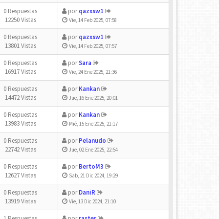
0 Respuestas
por
qazxsw1
12250 Vistas
Vie, 14 Feb 2025, 07:58
0 Respuestas
por
qazxsw1
13801 Vistas
Vie, 14 Feb 2025, 07:57
0 Respuestas
por
Sara
16917 Vistas
Vie, 24 Ene 2025, 21:36
0 Respuestas
por
Kankan
14472 Vistas
Jue, 16 Ene 2025, 20:01
0 Respuestas
por
Kankan
13983 Vistas
Mié, 15 Ene 2025, 21:17
0 Respuestas
por
Pelanudo
22742 Vistas
Jue, 02 Ene 2025, 22:54
0 Respuestas
por
BertoM3
12627 Vistas
Sab, 21 Dic 2024, 19:29
0 Respuestas
por
DaniR
13919 Vistas
Vie, 13 Dic 2024, 21:10
1 Respuestas
por
raster