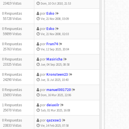
23419 Vistas
Dom, 10 Oct 2010, 21:53
0 Respuestas
por
Esko
55728 Vistas
Vie, 21 Nov 2008, 03:09
0 Respuestas
por
Esko
59899 Vistas
Vie, 21 Nov 2008, 02:03
0 Respuestas
por
Fran74
25763 Vistas
Vie, 12 Sep 2025, 20:04
0 Respuestas
por
Masiricha
23325 Vistas
Jue, 04 Sep 2025, 08:58
0 Respuestas
por
Kronsteen23
24290 Vistas
Jue, 31 Jul 2025, 10:40
0 Respuestas
por
manuel001720
15693 Vistas
Dom, 16 Mar 2025, 22:06
1 Respuestas
por
deiaxilr
25070 Vistas
Sab, 01 Mar 2025, 16:08
0 Respuestas
por
qazxsw1
23833 Vistas
Vie, 14 Feb 2025, 07:58