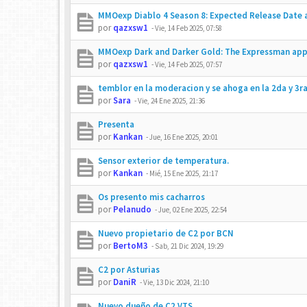
MMOexp Diablo 4 Season 8: Expected Release Date
por
qazxsw1
-
Vie, 14 Feb 2025, 07:58
MMOexp Dark and Darker Gold: The Expressman ap
por
qazxsw1
-
Vie, 14 Feb 2025, 07:57
temblor en la moderacion y se ahoga en la 2da y 3ra
por
Sara
-
Vie, 24 Ene 2025, 21:36
Presenta
por
Kankan
-
Jue, 16 Ene 2025, 20:01
Sensor exterior de temperatura.
por
Kankan
-
Mié, 15 Ene 2025, 21:17
Os presento mis cacharros
por
Pelanudo
-
Jue, 02 Ene 2025, 22:54
Nuevo propietario de C2 por BCN
por
BertoM3
-
Sab, 21 Dic 2024, 19:29
C2 por Asturias
por
DaniR
-
Vie, 13 Dic 2024, 21:10
Nuevo dueño de C2 VTS