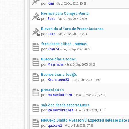
por
Kini
-
Sab, 02 Oct 2010, 10:39
Normas para Compra-Venta
por
Esko
-
Vie, 21 Nov 2008, 03:09
Bievenido al foro de Presentaciones
por
Esko
-
Vie, 21 Nov 2008, 02:03
fran desde bilbao , buenas
por
Fran74
-
Vie, 12 Sep 2025, 20:04
Buenos días a todos.
por
Masiricha
-
Jue, 04 Sep 2025, 08:58
Buenos dias a tod@s
por
Kronsteen23
-
Jue, 31 Jul 2025, 10:40
presentacion
por
manuel001720
-
Dom, 16 Mar 2025, 22:06
saludos desde esparreguera
por
Re motorsport
-
Lun, 18 Nov 2024, 11:13
MMOexp Diablo 4 Season 8: Expected Release Date
por
qazxsw1
-
Vie, 14 Feb 2025, 07:58