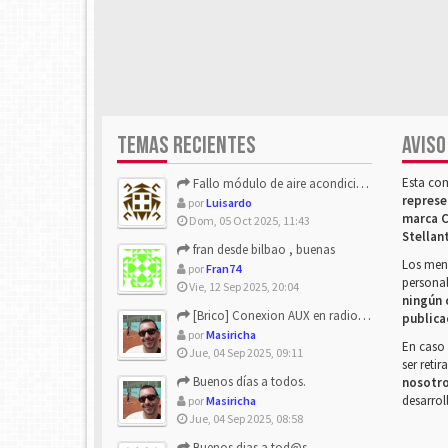
TEMAS RECIENTES
AVISO
Esta co
Fallo módulo de aire acondicionado
represe
por
Luisardo
marca C
Dom, 05 Oct 2025, 11:43
Stellan
fran desde bilbao , buenas
Los mens
por
Fran74
personal
Vie, 12 Sep 2025, 20:04
ningún 
[Brico] Conexion AUX en radio de origen
publica
por
Masiricha
En caso 
Jue, 04 Sep 2025, 09:11
ser reti
Buenos días a todos.
nosotr
desarrol
por
Masiricha
Jue, 04 Sep 2025, 08:58
Buenos dias a tod@s