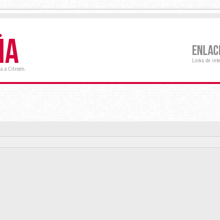
ÑA
ENLAC
Links de int
a a Citroën.