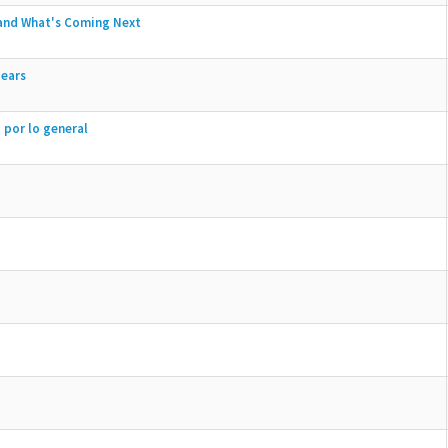
 and What's Coming Next
pears
 por lo general