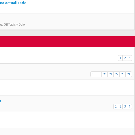
ma actualizado.
, Off Topic y Ocio.
1
2
3
1
…
20
21
22
23
24
o
1
2
3
4