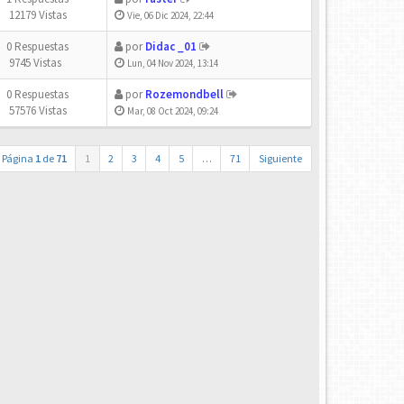
12179 Vistas
Vie, 06 Dic 2024, 22:44
0 Respuestas
por
Didac _01
9745 Vistas
Lun, 04 Nov 2024, 13:14
0 Respuestas
por
Rozemondbell
57576 Vistas
Mar, 08 Oct 2024, 09:24
Página
1
de
71
1
2
3
4
5
…
71
Siguiente