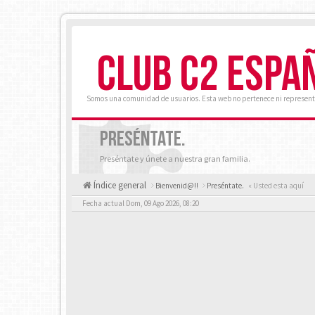
CLUB C2 ESPA
Somos una comunidad de usuarios. Esta web no pertenece ni represent
PRESÉNTATE.
Preséntate y únete a nuestra gran familia.
Índice general
Bienvenid@!!
Preséntate.
« Usted esta aquí
Fecha actual Dom, 09 Ago 2026, 08:20