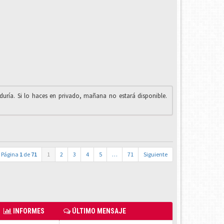
iduría. Si lo haces en privado, mañana no estará disponible.
Página
1
de
71
1
2
3
4
5
…
71
Siguiente
INFORMES
ÚLTIMO MENSAJE