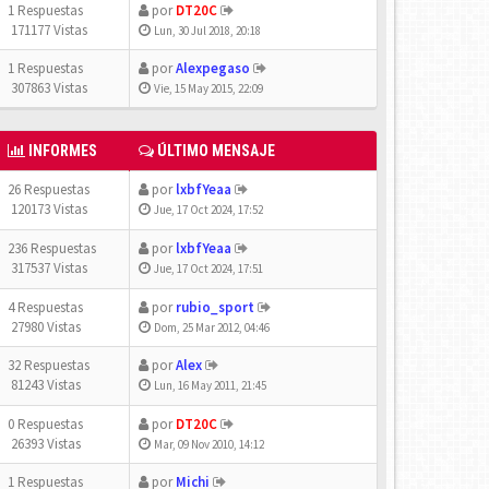
1 Respuestas
por
DT20C
171177 Vistas
Lun, 30 Jul 2018, 20:18
1 Respuestas
por
Alexpegaso
307863 Vistas
Vie, 15 May 2015, 22:09
INFORMES
ÚLTIMO MENSAJE
26 Respuestas
por
lxbfYeaa
120173 Vistas
Jue, 17 Oct 2024, 17:52
236 Respuestas
por
lxbfYeaa
317537 Vistas
Jue, 17 Oct 2024, 17:51
4 Respuestas
por
rubio_sport
27980 Vistas
Dom, 25 Mar 2012, 04:46
32 Respuestas
por
Alex
81243 Vistas
Lun, 16 May 2011, 21:45
0 Respuestas
por
DT20C
26393 Vistas
Mar, 09 Nov 2010, 14:12
1 Respuestas
por
Michi