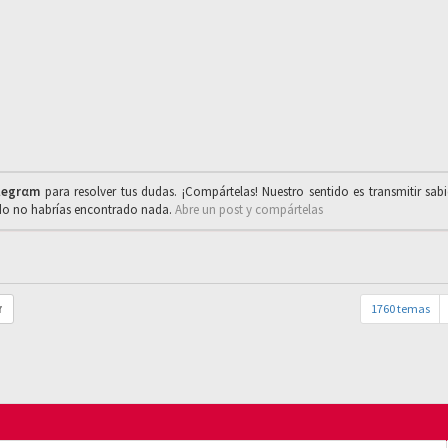
legrαm
para resolver tus dudas. ¡Compártelas! Nuestro sentido es transmitir sab
ado no habrías encontrado nada.
Abre un post y compártelas
1760 temas
r