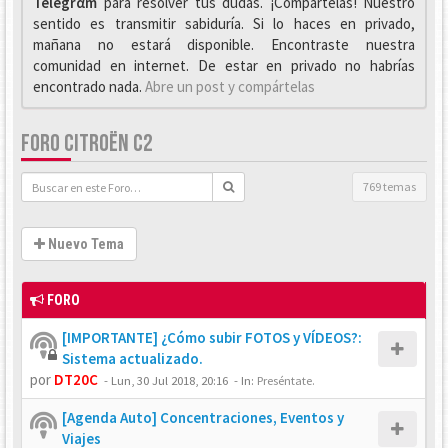
Telegrαm
para resolver tus dudas. ¡Compártelas! Nuestro
sentido es transmitir sabiduría. Si lo haces en privado,
mañana no estará disponible. Encontraste nuestra
comunidad en internet. De estar en privado no habrías
encontrado nada.
Abre un post y compártelas
FORO CITROËN C2
769 temas
Nuevo Tema
FORO
[IMPORTANTE] ¿Cómo subir FOTOS y VÍDEOS?:
Sistema actualizado.
por
DT20C
-
Lun, 30 Jul 2018, 20:16
- In:
Preséntate.
[Agenda Auto] Concentraciones, Eventos y
Viajes