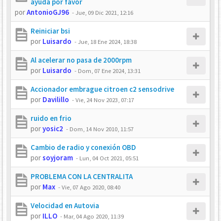
ayuda por favor
por
AntonioGJ96
-
Jue, 09 Dic 2021, 12:16
Reiniciar bsi
por
Luisardo
-
Jue, 18 Ene 2024, 18:38
Al acelerar no pasa de 2000rpm
por
Luisardo
-
Dom, 07 Ene 2024, 13:31
Accionador embrague citroen c2 sensodrive
por
Davilillo
-
Vie, 24 Nov 2023, 07:17
ruido en frio
por
yosic2
-
Dom, 14 Nov 2010, 11:57
Cambio de radio y conexión OBD
por
soyjoram
-
Lun, 04 Oct 2021, 05:51
PROBLEMA CON LA CENTRALITA
por
Max
-
Vie, 07 Ago 2020, 08:40
Velocidad en Autovia
por
ILLO
-
Mar, 04 Ago 2020, 11:39