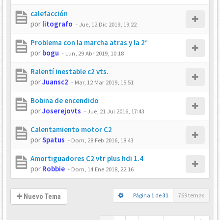
calefacción
por
litografo
-
Jue, 12 Dic 2019, 19:22
Problema con la marcha atras y la 2ª
por
bogu
-
Lun, 29 Abr 2019, 10:18
Ralentí inestable c2 vts.
por
Juansc2
-
Mar, 12 Mar 2019, 15:51
Bobina de encendido
por
Joserejovts
-
Jue, 21 Jul 2016, 17:43
Calentamiento motor C2
por
Spatus
-
Dom, 28 Feb 2016, 18:43
Amortiguadores C2 vtr plus hdi 1.4
por
Robbie
-
Dom, 14 Ene 2018, 22:16
Página
1
de
31
769 temas
Nuevo Tema