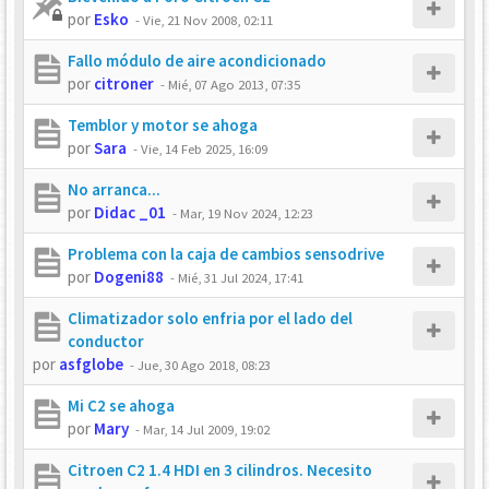
por
Esko
-
Vie, 21 Nov 2008, 02:11
Fallo módulo de aire acondicionado
por
citroner
-
Mié, 07 Ago 2013, 07:35
Temblor y motor se ahoga
por
Sara
-
Vie, 14 Feb 2025, 16:09
No arranca...
por
Didac _01
-
Mar, 19 Nov 2024, 12:23
Problema con la caja de cambios sensodrive
por
Dogeni88
-
Mié, 31 Jul 2024, 17:41
Climatizador solo enfria por el lado del
conductor
por
asfglobe
-
Jue, 30 Ago 2018, 08:23
Mi C2 se ahoga
por
Mary
-
Mar, 14 Jul 2009, 19:02
Citroen C2 1.4 HDI en 3 cilindros. Necesito