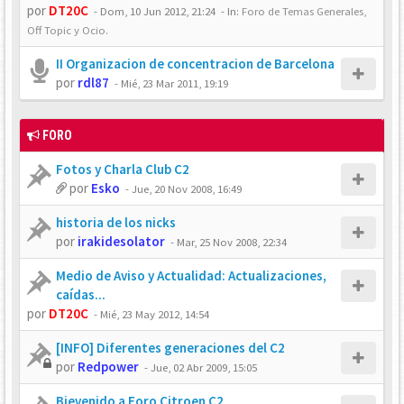
por
DT20C
-
Dom, 10 Jun 2012, 21:24
- In:
Foro de Temas Generales,
Off Topic y Ocio.
II Organizacion de concentracion de Barcelona
por
rdl87
-
Mié, 23 Mar 2011, 19:19
FORO
Fotos y Charla Club C2
por
Esko
-
Jue, 20 Nov 2008, 16:49
historia de los nicks
por
irakidesolator
-
Mar, 25 Nov 2008, 22:34
Medio de Aviso y Actualidad: Actualizaciones,
caídas...
por
DT20C
-
Mié, 23 May 2012, 14:54
[INFO] Diferentes generaciones del C2
por
Redpower
-
Jue, 02 Abr 2009, 15:05
Bievenido a Foro Citroen C2