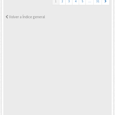
1
2
3
4
5
…
31
Volver a Índice general