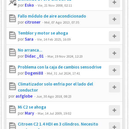
por
Esko
-
Vie, 21 Nov 2008, 02:11
Fallo módulo de aire acondicionado
por
citroner
-
Mié, 07 Ago 2013, 07:35
Temblor y motor se ahoga
por
Sara
-
Vie, 14 Feb 2025, 16:09
No arranca...
por
Didac _01
-
Mar, 19 Nov 2024, 12:23
Problema con la caja de cambios sensodrive
por
Dogeni88
-
Mié, 31 Jul 2024, 17:41
Climatizador solo enfria por el lado del
conductor
por
asfglobe
-
Jue, 30 Ago 2018, 08:23
Mi C2 se ahoga
por
Mary
-
Mar, 14 Jul 2009, 19:02
Citroen C2 1.4 HDI en 3 cilindros. Necesito