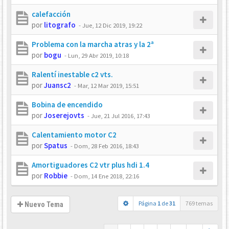
calefacción
por
litografo
-
Jue, 12 Dic 2019, 19:22
Problema con la marcha atras y la 2ª
por
bogu
-
Lun, 29 Abr 2019, 10:18
Ralentí inestable c2 vts.
por
Juansc2
-
Mar, 12 Mar 2019, 15:51
Bobina de encendido
por
Joserejovts
-
Jue, 21 Jul 2016, 17:43
Calentamiento motor C2
por
Spatus
-
Dom, 28 Feb 2016, 18:43
Amortiguadores C2 vtr plus hdi 1.4
por
Robbie
-
Dom, 14 Ene 2018, 22:16
Página
1
de
31
769 temas
Nuevo Tema