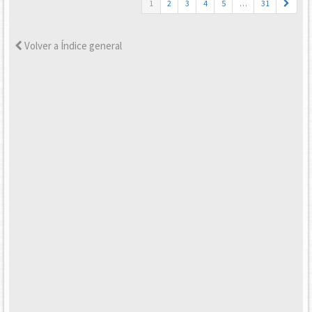
1
2
3
4
5
…
31
Volver a Índice general