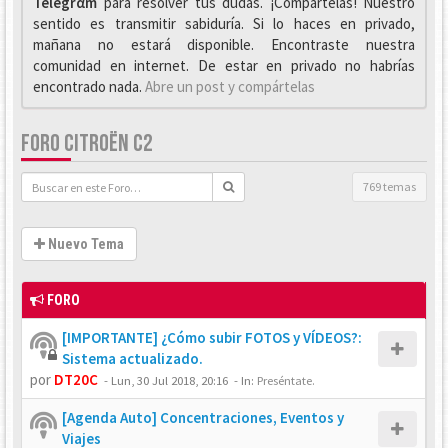
Telegrαm
para resolver tus dudas. ¡Compártelas! Nuestro
sentido es transmitir sabiduría. Si lo haces en privado,
mañana no estará disponible. Encontraste nuestra
comunidad en internet. De estar en privado no habrías
encontrado nada.
Abre un post y compártelas
FORO CITROËN C2
769 temas
Nuevo Tema
FORO
[IMPORTANTE] ¿Cómo subir FOTOS y VÍDEOS?:
Sistema actualizado.
por
DT20C
-
Lun, 30 Jul 2018, 20:16
- In:
Preséntate.
[Agenda Auto] Concentraciones, Eventos y
Viajes