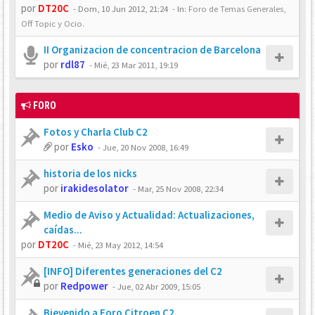
por
DT20C
-
Dom, 10 Jun 2012, 21:24
- In:
Foro de Temas Generales,
Off Topic y Ocio.
II Organizacion de concentracion de Barcelona
por
rdl87
-
Mié, 23 Mar 2011, 19:19
FORO
Fotos y Charla Club C2
por
Esko
-
Jue, 20 Nov 2008, 16:49
historia de los nicks
por
irakidesolator
-
Mar, 25 Nov 2008, 22:34
Medio de Aviso y Actualidad: Actualizaciones,
caídas...
por
DT20C
-
Mié, 23 May 2012, 14:54
[INFO] Diferentes generaciones del C2
por
Redpower
-
Jue, 02 Abr 2009, 15:05
Bievenido a Foro Citroen C2