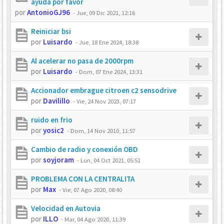
ayuda por favor
por
AntonioGJ96
-
Jue, 09 Dic 2021, 12:16
Reiniciar bsi
por
Luisardo
-
Jue, 18 Ene 2024, 18:38
Al acelerar no pasa de 2000rpm
por
Luisardo
-
Dom, 07 Ene 2024, 13:31
Accionador embrague citroen c2 sensodrive
por
Davilillo
-
Vie, 24 Nov 2023, 07:17
ruido en frio
por
yosic2
-
Dom, 14 Nov 2010, 11:57
Cambio de radio y conexión OBD
por
soyjoram
-
Lun, 04 Oct 2021, 05:51
PROBLEMA CON LA CENTRALITA
por
Max
-
Vie, 07 Ago 2020, 08:40
Velocidad en Autovia
por
ILLO
-
Mar, 04 Ago 2020, 11:39