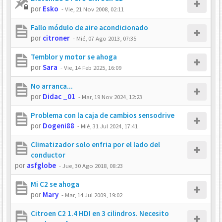
por
Esko
-
Vie, 21 Nov 2008, 02:11
Fallo módulo de aire acondicionado
por
citroner
-
Mié, 07 Ago 2013, 07:35
Temblor y motor se ahoga
por
Sara
-
Vie, 14 Feb 2025, 16:09
No arranca...
por
Didac _01
-
Mar, 19 Nov 2024, 12:23
Problema con la caja de cambios sensodrive
por
Dogeni88
-
Mié, 31 Jul 2024, 17:41
Climatizador solo enfria por el lado del
conductor
por
asfglobe
-
Jue, 30 Ago 2018, 08:23
Mi C2 se ahoga
por
Mary
-
Mar, 14 Jul 2009, 19:02
Citroen C2 1.4 HDI en 3 cilindros. Necesito