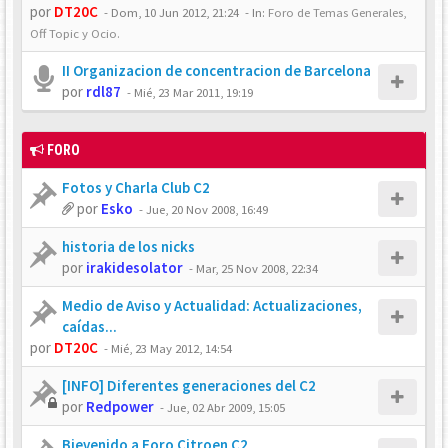
por
DT20C
-
Dom, 10 Jun 2012, 21:24
- In:
Foro de Temas Generales,
Off Topic y Ocio.
II Organizacion de concentracion de Barcelona
por
rdl87
-
Mié, 23 Mar 2011, 19:19
FORO
Fotos y Charla Club C2
por
Esko
-
Jue, 20 Nov 2008, 16:49
historia de los nicks
por
irakidesolator
-
Mar, 25 Nov 2008, 22:34
Medio de Aviso y Actualidad: Actualizaciones,
caídas...
por
DT20C
-
Mié, 23 May 2012, 14:54
[INFO] Diferentes generaciones del C2
por
Redpower
-
Jue, 02 Abr 2009, 15:05
Bievenido a Foro Citroen C2