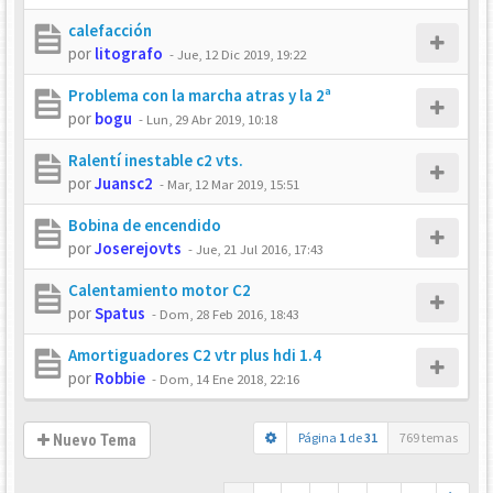
calefacción
por
litografo
-
Jue, 12 Dic 2019, 19:22
Problema con la marcha atras y la 2ª
por
bogu
-
Lun, 29 Abr 2019, 10:18
Ralentí inestable c2 vts.
por
Juansc2
-
Mar, 12 Mar 2019, 15:51
Bobina de encendido
por
Joserejovts
-
Jue, 21 Jul 2016, 17:43
Calentamiento motor C2
por
Spatus
-
Dom, 28 Feb 2016, 18:43
Amortiguadores C2 vtr plus hdi 1.4
por
Robbie
-
Dom, 14 Ene 2018, 22:16
Página
1
de
31
769 temas
Nuevo Tema