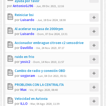
ayuda por favor
por
AntonioGJ96
-
Jue, 09 Dic 2021, 12:16
Reiniciar bsi
por
Luisardo
-
Jue, 18 Ene 2024, 18:38
Al acelerar no pasa de 2000rpm
por
Luisardo
-
Dom, 07 Ene 2024, 13:31
Accionador embrague citroen c2 sensodrive
por
Davilillo
-
Vie, 24 Nov 2023, 07:17
ruido en frio
por
yosic2
-
Dom, 14 Nov 2010, 11:57
Cambio de radio y conexión OBD
por
soyjoram
-
Lun, 04 Oct 2021, 05:51
PROBLEMA CON LA CENTRALITA
por
Max
-
Vie, 07 Ago 2020, 08:40
Velocidad en Autovia
por
ILLO
-
Mar, 04 Ago 2020, 11:39