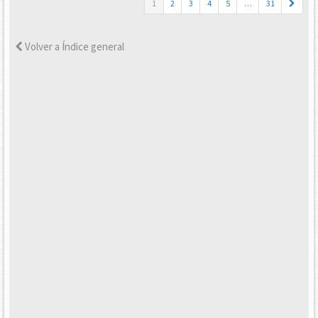
1
2
3
4
5
…
31
Volver a Índice general