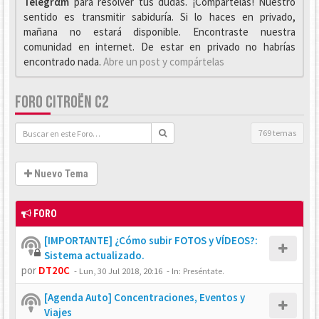
Telegrαm
para resolver tus dudas. ¡Compártelas! Nuestro
sentido es transmitir sabiduría. Si lo haces en privado,
mañana no estará disponible. Encontraste nuestra
comunidad en internet. De estar en privado no habrías
encontrado nada.
Abre un post y compártelas
FORO CITROËN C2
769 temas
Nuevo Tema
FORO
[IMPORTANTE] ¿Cómo subir FOTOS y VÍDEOS?:
Sistema actualizado.
por
DT20C
-
Lun, 30 Jul 2018, 20:16
- In:
Preséntate.
[Agenda Auto] Concentraciones, Eventos y
Viajes