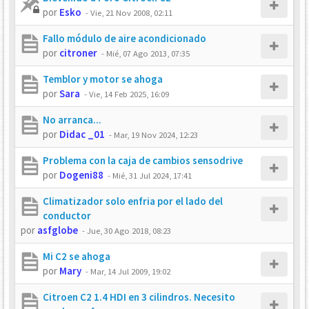
por
Esko
-
Vie, 21 Nov 2008, 02:11
Fallo módulo de aire acondicionado
por
citroner
-
Mié, 07 Ago 2013, 07:35
Temblor y motor se ahoga
por
Sara
-
Vie, 14 Feb 2025, 16:09
No arranca...
por
Didac _01
-
Mar, 19 Nov 2024, 12:23
Problema con la caja de cambios sensodrive
por
Dogeni88
-
Mié, 31 Jul 2024, 17:41
Climatizador solo enfria por el lado del
conductor
por
asfglobe
-
Jue, 30 Ago 2018, 08:23
Mi C2 se ahoga
por
Mary
-
Mar, 14 Jul 2009, 19:02
Citroen C2 1.4 HDI en 3 cilindros. Necesito