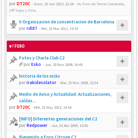
por
DT20C
-
Dom, 10 Jun 2012, 21:24
- In:
Foro de Temas Generales,
Off Topic y Ocio.
II Organizacion de concentracion de Barcelona
por
rdl87
-
Mié, 23 Mar 2011, 19:19
FORO
Fotos y Charla Club C2
por
Esko
-
Jue, 20 Nov 2008, 16:49
historia de los nicks
por
irakidesolator
-
Mar, 25 Nov 2008, 22:34
Medio de Aviso y Actualidad: Actualizaciones,
caídas...
por
DT20C
-
Mié, 23 May 2012, 14:54
[INFO] Diferentes generaciones del C2
por
Redpower
-
Jue, 02 Abr 2009, 15:05
Bievenido a Foro Citroen C2