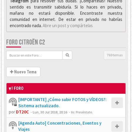
Telegrαm
para resolver tus dudas. ¡Compártelas! Nuestro
sentido es transmitir sabiduría. Si lo haces en privado,
mañana no estará disponible. Encontraste nuestra
comunidad en internet. De estar en privado no habrías
encontrado nada.
Abre un post y compártelas
FORO CITROËN C2
769 temas
Nuevo Tema
FORO
[IMPORTANTE] ¿Cómo subir FOTOS y VÍDEOS?:
Sistema actualizado.
por
DT20C
-
Lun, 30 Jul 2018, 20:16
- In:
Preséntate.
[Agenda Auto] Concentraciones, Eventos y
Viajes