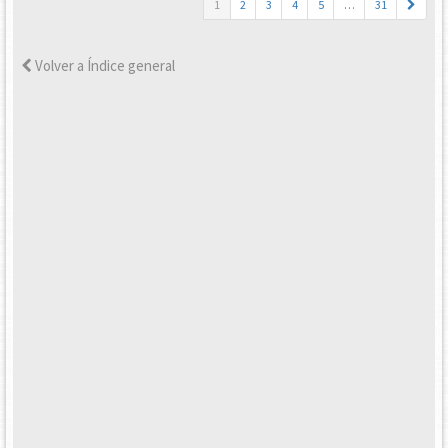
1
2
3
4
5
…
31
Volver a Índice general