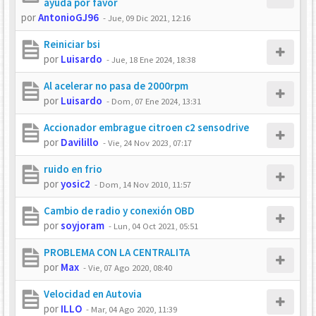
ayuda por favor
por
AntonioGJ96
-
Jue, 09 Dic 2021, 12:16
Reiniciar bsi
por
Luisardo
-
Jue, 18 Ene 2024, 18:38
Al acelerar no pasa de 2000rpm
por
Luisardo
-
Dom, 07 Ene 2024, 13:31
Accionador embrague citroen c2 sensodrive
por
Davilillo
-
Vie, 24 Nov 2023, 07:17
ruido en frio
por
yosic2
-
Dom, 14 Nov 2010, 11:57
Cambio de radio y conexión OBD
por
soyjoram
-
Lun, 04 Oct 2021, 05:51
PROBLEMA CON LA CENTRALITA
por
Max
-
Vie, 07 Ago 2020, 08:40
Velocidad en Autovia
por
ILLO
-
Mar, 04 Ago 2020, 11:39