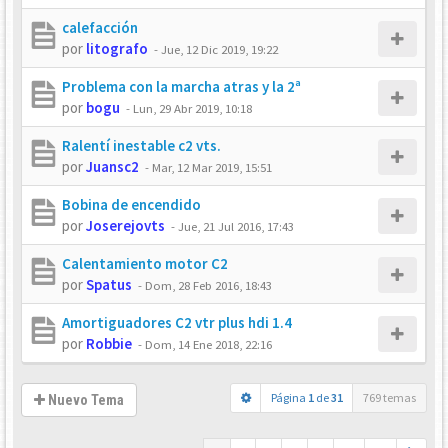
calefacción
por
litografo
-
Jue, 12 Dic 2019, 19:22
Problema con la marcha atras y la 2ª
por
bogu
-
Lun, 29 Abr 2019, 10:18
Ralentí inestable c2 vts.
por
Juansc2
-
Mar, 12 Mar 2019, 15:51
Bobina de encendido
por
Joserejovts
-
Jue, 21 Jul 2016, 17:43
Calentamiento motor C2
por
Spatus
-
Dom, 28 Feb 2016, 18:43
Amortiguadores C2 vtr plus hdi 1.4
por
Robbie
-
Dom, 14 Ene 2018, 22:16
Página
1
de
31
769 temas
Nuevo Tema