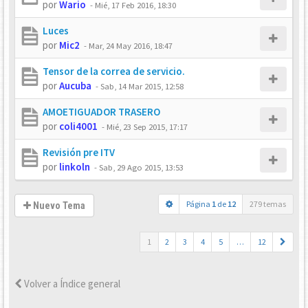
por
Wario
-
Mié, 17 Feb 2016, 18:30
Luces
por
Mic2
-
Mar, 24 May 2016, 18:47
Tensor de la correa de servicio.
por
Aucuba
-
Sab, 14 Mar 2015, 12:58
AMOETIGUADOR TRASERO
por
coli4001
-
Mié, 23 Sep 2015, 17:17
Revisión pre ITV
por
linkoln
-
Sab, 29 Ago 2015, 13:53
Página
1
de
12
279 temas
Nuevo Tema
1
2
3
4
5
…
12
Volver a Índice general