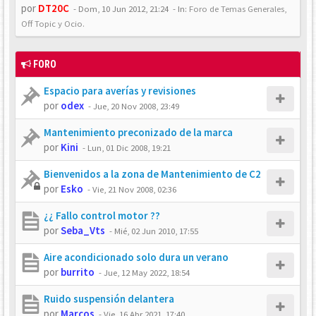
por
DT20C
-
Dom, 10 Jun 2012, 21:24
- In:
Foro de Temas Generales,
Off Topic y Ocio.
FORO
Espacio para averías y revisiones
por
odex
-
Jue, 20 Nov 2008, 23:49
Mantenimiento preconizado de la marca
por
Kini
-
Lun, 01 Dic 2008, 19:21
Bienvenidos a la zona de Mantenimiento de C2
por
Esko
-
Vie, 21 Nov 2008, 02:36
¿¿ Fallo control motor ??
por
Seba_Vts
-
Mié, 02 Jun 2010, 17:55
Aire acondicionado solo dura un verano
por
burrito
-
Jue, 12 May 2022, 18:54
Ruido suspensión delantera
por
Marcos
-
Vie, 16 Abr 2021, 17:40