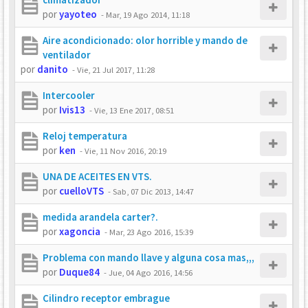
por
yayoteo
-
Mar, 19 Ago 2014, 11:18
Aire acondicionado: olor horrible y mando de
ventilador
por
danito
-
Vie, 21 Jul 2017, 11:28
Intercooler
por
Ivis13
-
Vie, 13 Ene 2017, 08:51
Reloj temperatura
por
ken
-
Vie, 11 Nov 2016, 20:19
UNA DE ACEITES EN VTS.
por
cuelloVTS
-
Sab, 07 Dic 2013, 14:47
medida arandela carter?.
por
xagoncia
-
Mar, 23 Ago 2016, 15:39
Problema con mando llave y alguna cosa mas,,,
por
Duque84
-
Jue, 04 Ago 2016, 14:56
Cilindro receptor embrague