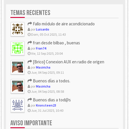
TEMAS RECIENTES
Fallo módulo de aire acondicionado
por
Luisardo
Dom, 05 Oct 2025, 11:43
fran desde bilbao , buenas
por
Fran74
Vie, 12 Sep 2025, 20:04
[Brico] Conexion AUX en radio de origen
por
Masiricha
Jue, 04 Sep 2025, 09:11
Buenos días a todos.
por
Masiricha
Jue, 04 Sep 2025, 08:58
Buenos dias a tod@s
por
Kronsteen23
Jue, 31 Jul 2025, 10:40
AVISO IMPORTANTE