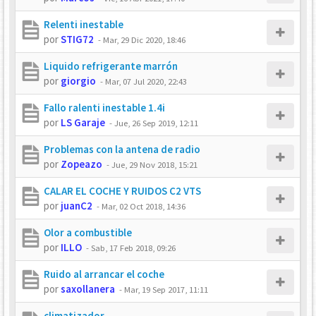
Relenti inestable
por
STIG72
-
Mar, 29 Dic 2020, 18:46
Liquido refrigerante marrón
por
giorgio
-
Mar, 07 Jul 2020, 22:43
Fallo ralenti inestable 1.4i
por
LS Garaje
-
Jue, 26 Sep 2019, 12:11
Problemas con la antena de radio
por
Zopeazo
-
Jue, 29 Nov 2018, 15:21
CALAR EL COCHE Y RUIDOS C2 VTS
por
juanC2
-
Mar, 02 Oct 2018, 14:36
Olor a combustible
por
ILLO
-
Sab, 17 Feb 2018, 09:26
Ruido al arrancar el coche
por
saxollanera
-
Mar, 19 Sep 2017, 11:11
climatizador